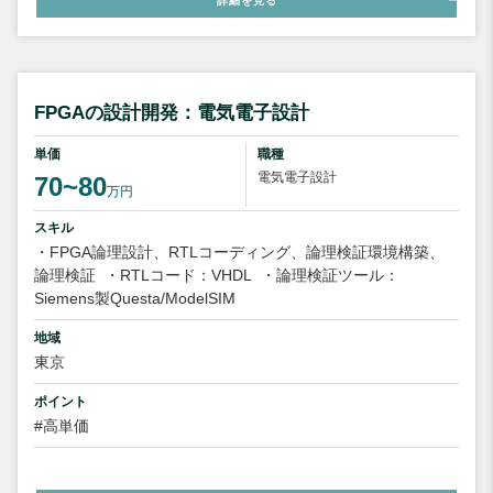
詳細を見る
FPGAの設計開発：電気電子設計
単価
職種
電気電子設計
70~80
万円
スキル
・FPGA論理設計、RTLコーディング、論理検証環境構築、
論理検証
・RTLコード：VHDL
・論理検証ツール：
Siemens製Questa/ModelSIM
地域
東京
ポイント
#高単価