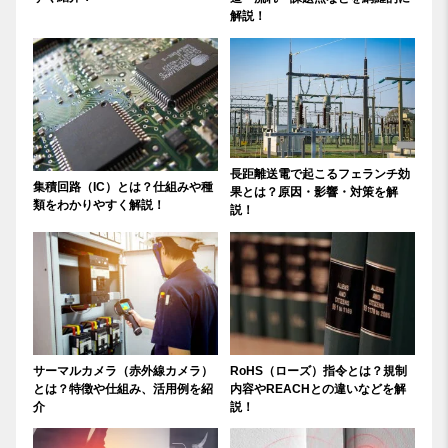
解説！
長距離送電で起こるフェランチ効
集積回路（IC）とは？仕組みや種
果とは？原因・影響・対策を解
類をわかりやすく解説！
説！
サーマルカメラ（赤外線カメラ）
RoHS（ローズ）指令とは？規制
とは？特徴や仕組み、活用例を紹
内容やREACHとの違いなどを解
介
説！