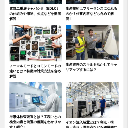
電気二重層キャパシタ（EDLC）
生産技術はフリーランスになれる
の仕組みや用途、欠点などを徹底
のか？仕事内容なども含めて解
解説！
説！
生産管理のスキルを活かしてキャ
ノーマルモードとコモンモードの
リアップするには？
違いとは？特徴や対策方法を含め
解説！
半導体検査装置とは？工程ごとの
検査内容と装置の種類をわかりや
イオン注入装置とは？利点・構
すく紹介！
造・流れ・課題点などを網羅的に