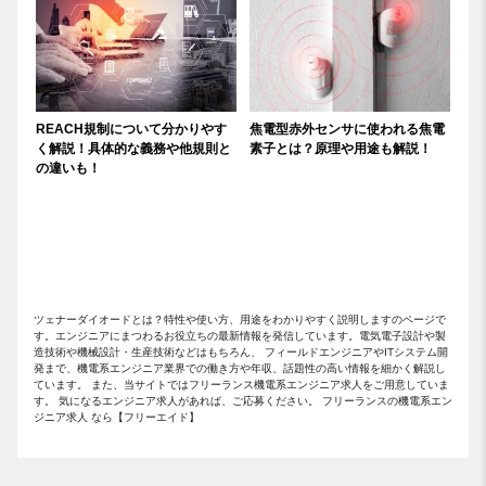
REACH規制について分かりやす
焦電型赤外センサに使われる焦電
く解説！具体的な義務や他規則と
素子とは？原理や用途も解説！
の違いも！
ツェナーダイオードとは？特性や使い方、用途をわかりやすく説明しますのページで
す。エンジニアにまつわるお役立ちの最新情報を発信しています。電気電子設計や製
造技術や機械設計・生産技術などはもちろん、 フィールドエンジニアやITシステム開
発まで、機電系エンジニア業界での働き方や年収、話題性の高い情報を細かく解説し
ています。 また、当サイトではフリーランス機電系エンジニア求人をご用意していま
す。 気になるエンジニア求人があれば、ご応募ください。 フリーランスの機電系エン
ジニア求人 なら【フリーエイド】