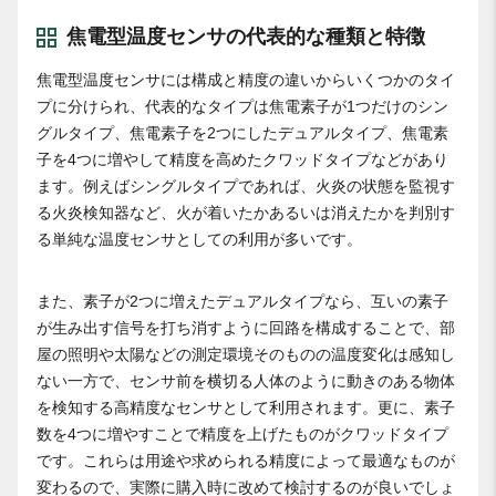
焦電型温度センサの代表的な種類と特徴
焦電型温度センサには構成と精度の違いからいくつかのタイ
プに分けられ、代表的なタイプは焦電素子が1つだけのシン
グルタイプ、焦電素子を2つにしたデュアルタイプ、焦電素
子を4つに増やして精度を高めたクワッドタイプなどがあり
ます。例えばシングルタイプであれば、火炎の状態を監視す
る火炎検知器など、火が着いたかあるいは消えたかを判別す
る単純な温度センサとしての利用が多いです。
また、素子が2つに増えたデュアルタイプなら、互いの素子
が生み出す信号を打ち消すように回路を構成することで、部
屋の照明や太陽などの測定環境そのものの温度変化は感知し
ない一方で、センサ前を横切る人体のように動きのある物体
を検知する高精度なセンサとして利用されます。更に、素子
数を4つに増やすことで精度を上げたものがクワッドタイプ
です。これらは用途や求められる精度によって最適なものが
変わるので、実際に購入時に改めて検討するのが良いでしょ