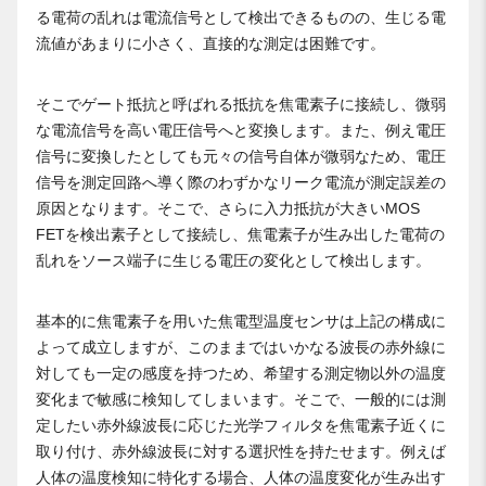
る電荷の乱れは電流信号として検出できるものの、生じる電
流値があまりに小さく、直接的な測定は困難です。
そこでゲート抵抗と呼ばれる抵抗を焦電素子に接続し、微弱
な電流信号を高い電圧信号へと変換します。また、例え電圧
信号に変換したとしても元々の信号自体が微弱なため、電圧
信号を測定回路へ導く際のわずかなリーク電流が測定誤差の
原因となります。そこで、さらに入力抵抗が大きいMOS
FETを検出素子として接続し、焦電素子が生み出した電荷の
乱れをソース端子に生じる電圧の変化として検出します。
基本的に焦電素子を用いた焦電型温度センサは上記の構成に
よって成立しますが、このままではいかなる波長の赤外線に
対しても一定の感度を持つため、希望する測定物以外の温度
変化まで敏感に検知してしまいます。そこで、一般的には測
定したい赤外線波長に応じた光学フィルタを焦電素子近くに
取り付け、赤外線波長に対する選択性を持たせます。例えば
人体の温度検知に特化する場合、人体の温度変化が生み出す