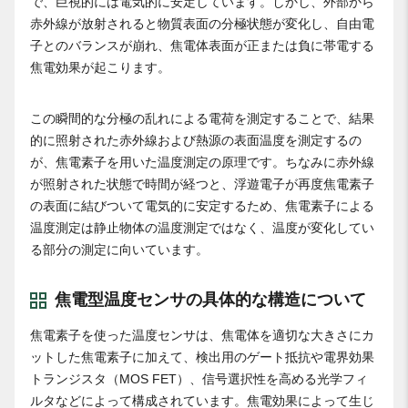
で、巨視的には電気的に安定しています。しかし、外部から
赤外線が放射されると物質表面の分極状態が変化し、自由電
子とのバランスが崩れ、焦電体表面が正または負に帯電する
焦電効果が起こります。
この瞬間的な分極の乱れによる電荷を測定することで、結果
的に照射された赤外線および熱源の表面温度を測定するの
が、焦電素子を用いた温度測定の原理です。ちなみに赤外線
が照射された状態で時間が経つと、浮遊電子が再度焦電素子
の表面に結びついて電気的に安定するため、焦電素子による
温度測定は静止物体の温度測定ではなく、温度が変化してい
る部分の測定に向いています。
焦電型温度センサの具体的な構造について
焦電素子を使った温度センサは、焦電体を適切な大きさにカ
ットした焦電素子に加えて、検出用のゲート抵抗や電界効果
トランジスタ（MOS FET）、信号選択性を高める光学フィ
ルタなどによって構成されています。焦電効果によって生じ