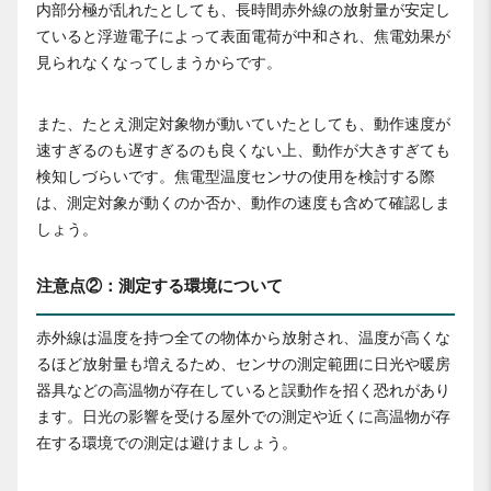
内部分極が乱れたとしても、長時間赤外線の放射量が安定し
ていると浮遊電子によって表面電荷が中和され、焦電効果が
見られなくなってしまうからです。
また、たとえ測定対象物が動いていたとしても、動作速度が
速すぎるのも遅すぎるのも良くない上、動作が大きすぎても
検知しづらいです。焦電型温度センサの使用を検討する際
は、測定対象が動くのか否か、動作の速度も含めて確認しま
しょう。
注意点②：測定する環境について
赤外線は温度を持つ全ての物体から放射され、温度が高くな
るほど放射量も増えるため、センサの測定範囲に日光や暖房
器具などの高温物が存在していると誤動作を招く恐れがあり
ます。日光の影響を受ける屋外での測定や近くに高温物が存
在する環境での測定は避けましょう。