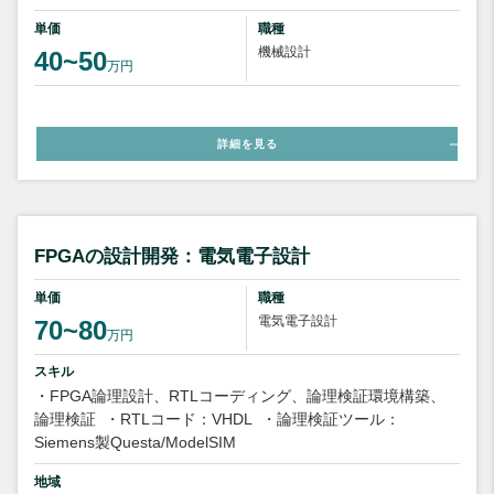
単価
職種
機械設計
40~50
万円
詳細を見る
FPGAの設計開発：電気電子設計
単価
職種
電気電子設計
70~80
万円
スキル
・FPGA論理設計、RTLコーディング、論理検証環境構築、
論理検証
・RTLコード：VHDL
・論理検証ツール：
Siemens製Questa/ModelSIM
地域