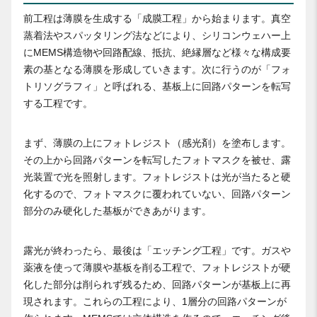
前工程は薄膜を生成する「成膜工程」から始まります。真空
蒸着法やスパッタリング法などにより、シリコンウェハー上
にMEMS構造物や回路配線、抵抗、絶縁層など様々な構成要
素の基となる薄膜を形成していきます。次に行うのが「フォ
トリソグラフィ」と呼ばれる、基板上に回路パターンを転写
する工程です。
まず、薄膜の上にフォトレジスト（感光剤）を塗布します。
その上から回路パターンを転写したフォトマスクを被せ、露
光装置で光を照射します。フォトレジストは光が当たると硬
化するので、フォトマスクに覆われていない、回路パターン
部分のみ硬化した基板ができあがります。
露光が終わったら、最後は「エッチング工程」です。ガスや
薬液を使って薄膜や基板を削る工程で、フォトレジストが硬
化した部分は削られず残るため、回路パターンが基板上に再
現されます。これらの工程により、1層分の回路パターンが