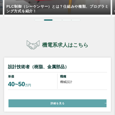
ミ
「Board Designer」のCR5000シリーズとは？使い方や操
作方法を解説！
機電系求人はこちら
設計技術者（樹脂、金属部品）
単価
職種
機械設計
40~50
万円
詳細を見る