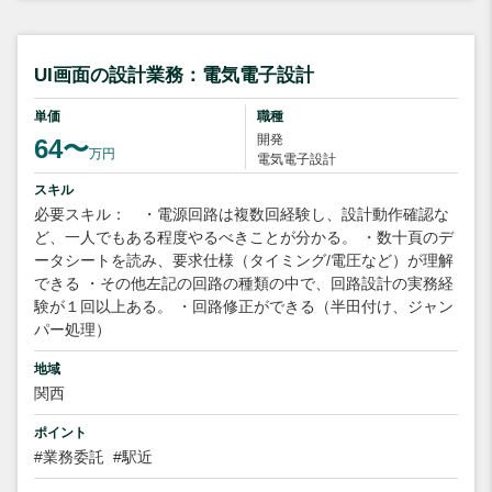
UI画面の設計業務：電気電子設計
単価
職種
開発
64〜
万円
電気電子設計
スキル
必要スキル： ・電源回路は複数回経験し、設計動作確認な
ど、一人でもある程度やるべきことが分かる。 ・数十頁のデ
ータシートを読み、要求仕様（タイミング/電圧など）が理解
できる ・その他左記の回路の種類の中で、回路設計の実務経
験が１回以上ある。 ・回路修正ができる（半田付け、ジャン
パー処理）
地域
関西
ポイント
#業務委託
#駅近