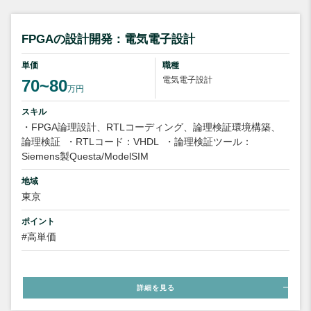
FPGAの設計開発：電気電子設計
単価
職種
電気電子設計
70~80
万円
スキル
・FPGA論理設計、RTLコーディング、論理検証環境構築、
論理検証
・RTLコード：VHDL
・論理検証ツール：
Siemens製Questa/ModelSIM
地域
東京
ポイント
#高単価
詳細を見る