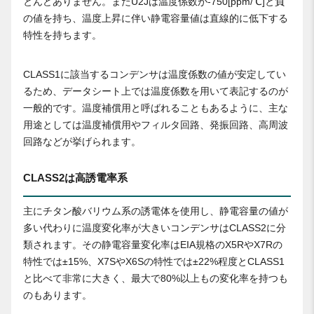
とんどありません。またU2Jは温度係数が-750[ppm/℃]と負
の値を持ち、温度上昇に伴い静電容量値は直線的に低下する
特性を持ちます。
CLASS1に該当するコンデンサは温度係数の値が安定してい
るため、データシート上では温度係数を用いて表記するのが
一般的です。温度補償用と呼ばれることもあるように、主な
用途としては温度補償用やフィルタ回路、発振回路、高周波
回路などが挙げられます。
CLASS2は高誘電率系
主にチタン酸バリウム系の誘電体を使用し、静電容量の値が
多い代わりに温度変化率が大きいコンデンサはCLASS2に分
類されます。その静電容量変化率はEIA規格のX5RやX7Rの
特性では±15%、X7SやX6Sの特性では±22%程度とCLASS1
と比べて非常に大きく、最大で80%以上もの変化率を持つも
のもあります。