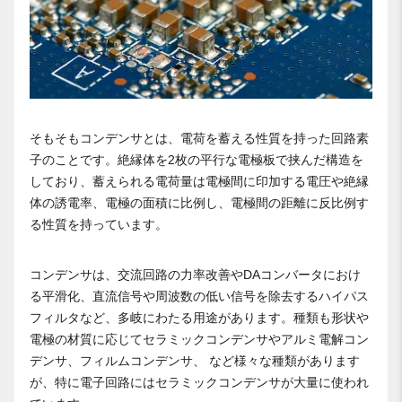
そもそもコンデンサとは、電荷を蓄える性質を持った回路素
子のことです。絶縁体を2枚の平行な電極板で挟んだ構造を
しており、蓄えられる電荷量は電極間に印加する電圧や絶縁
体の誘電率、電極の面積に比例し、電極間の距離に反比例す
る性質を持っています。
コンデンサは、交流回路の力率改善やDAコンバータにおけ
る平滑化、直流信号や周波数の低い信号を除去するハイパス
フィルタなど、多岐にわたる用途があります。種類も形状や
電極の材質に応じてセラミックコンデンサやアルミ電解コン
デンサ、フィルムコンデンサ、 など様々な種類があります
が、特に電子回路にはセラミックコンデンサが大量に使われ