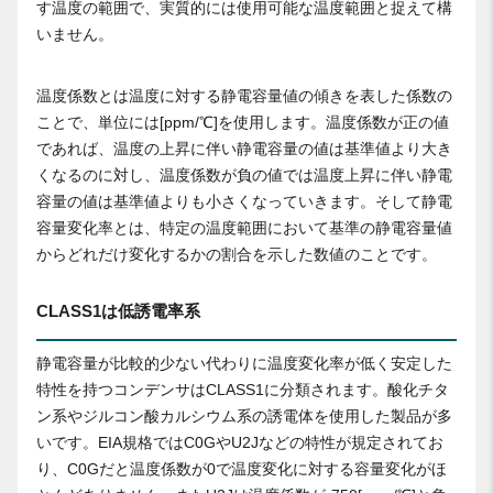
す温度の範囲で、実質的には使用可能な温度範囲と捉えて構
いません。
温度係数とは温度に対する静電容量値の傾きを表した係数の
ことで、単位には[ppm/℃]を使用します。温度係数が正の値
であれば、温度の上昇に伴い静電容量の値は基準値より大き
くなるのに対し、温度係数が負の値では温度上昇に伴い静電
容量の値は基準値よりも小さくなっていきます。そして静電
容量変化率とは、特定の温度範囲において基準の静電容量値
からどれだけ変化するかの割合を示した数値のことです。
CLASS1は低誘電率系
静電容量が比較的少ない代わりに温度変化率が低く安定した
特性を持つコンデンサはCLASS1に分類されます。酸化チタ
ン系やジルコン酸カルシウム系の誘電体を使用した製品が多
いです。EIA規格ではC0GやU2Jなどの特性が規定されてお
り、C0Gだと温度係数が0で温度変化に対する容量変化がほ