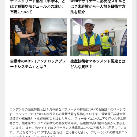
ディスクリート部品（半導体）と
Webデザイナーに必要なスキルと
は？種類やモジュールとの違い、
は？未経験から一人前を目指す方
市況について
法を紹介
自動車のABS（アンチロックブレ
生産技術者マネジメント認定とは
ーキシステム）とは？
どんな資格？
コンデンサの温度特性とは？具体的なパラメータや特性についても解説！のページで
す。エンジニアにまつわるお役立ちの最新情報を発信しています。電気電子設計や製
造技術や機械設計・生産技術などはもちろん、 フィールドエンジニアやITシステム開
発まで、機電系エンジニア業界での働き方や年収、話題性の高い情報を細かく解説し
ています。 また、当サイトではフリーランス機電系エンジニア求人をご用意していま
す。 気になるエンジニア求人があれば、ご応募ください。 フリーランスの機電系エン
ジニア求人 なら【フリーエイド】