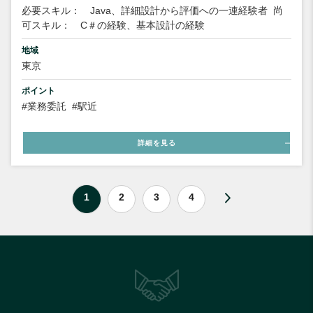
必要スキル： Java、詳細設計から評価への一連経験者
尚
可スキル： C＃の経験、基本設計の経験
地域
東京
ポイント
#業務委託
#駅近
詳細を見る
1
2
3
4
フリーランスの機電系エンジニア の求人一覧ページです。電気電子設計や製造技術や機械設
計・生産技術などはもちろん、 フィールドエンジニアやitシステム開発まで、機電系エンジニ
ア業界のあらゆる職種の求人をご用意しています。 気になるエンジニア求人があれば、ご応
募ください。また、案件獲得支援サービスでは、機電系エンジニア業界に精通したキャリア
アドバイザーが、 あなたに最適な求人をご紹介いたします。 フリーランスの機電系エンジニ
ア求人 なら【フリーエイド】