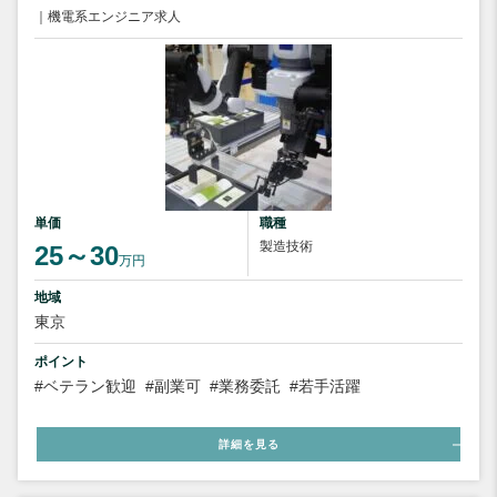
｜機電系エンジニア求人
単価
職種
製造技術
25～30
万円
地域
東京
ポイント
#ベテラン歓迎
#副業可
#業務委託
#若手活躍
詳細を見る