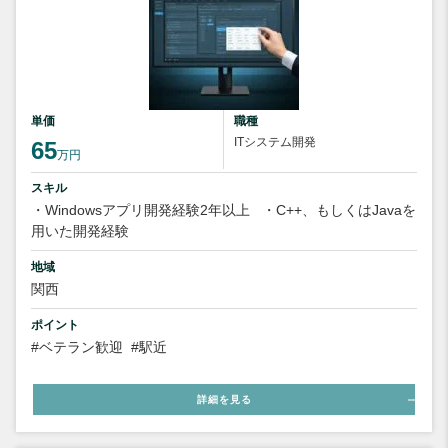
単価
職種
ITシステム開発
65
万円
スキル
・Windowsアプリ開発経験2年以上
・C++、もしくはJavaを
用いた開発経験
地域
関西
ポイント
#ベテラン歓迎
#駅近
詳細を見る