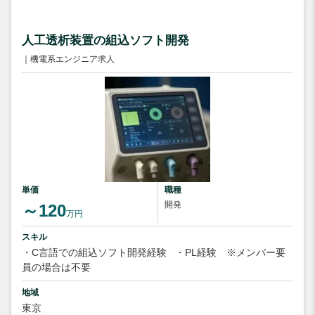
人工透析装置の組込ソフト開発
｜機電系エンジニア求人
単価
職種
開発
～120
万円
スキル
・C言語での組込ソフト開発経験
・PL経験 ※メンバー要
員の場合は不要
地域
東京