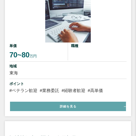
単価
職種
70~80
万円
地域
東海
ポイント
#ベテラン歓迎
#業務委託
#経験者歓迎
#高単価
詳細を見る