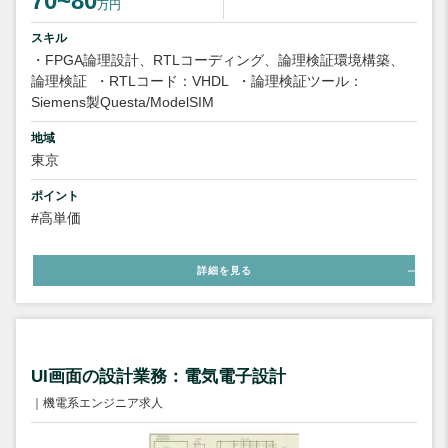
70~80
万円
スキル
・FPGA論理設計、RTLコーディング、論理検証環境構築、
論理検証
・RTLコード：VHDL
・論理検証ツール：
Siemens製Questa/ModelSIM
地域
東京
ポイント
#高単価
詳細を見る
UI画面の設計業務：電気電子設計
｜機電系エンジニア求人