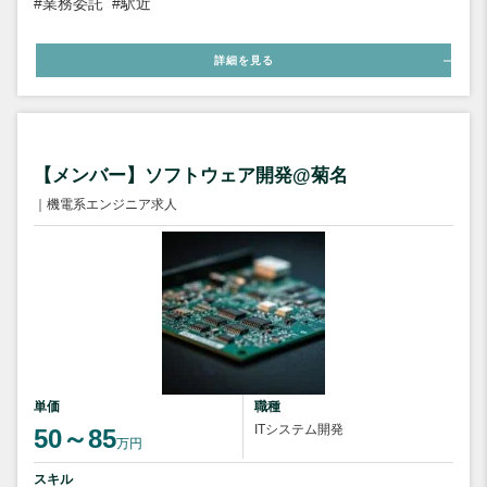
#業務委託
#駅近
詳細を見る
【メンバー】ソフトウェア開発@菊名
｜機電系エンジニア求人
単価
職種
ITシステム開発
50～85
万円
スキル