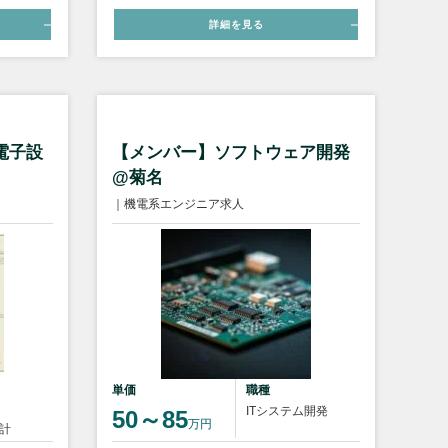
詳細を見る
電子設
【メンバー】ソフトウェア開発
@菊名
｜機電系エンジニア求人
単価
職種
ITシステム開発
50～85
万円
計