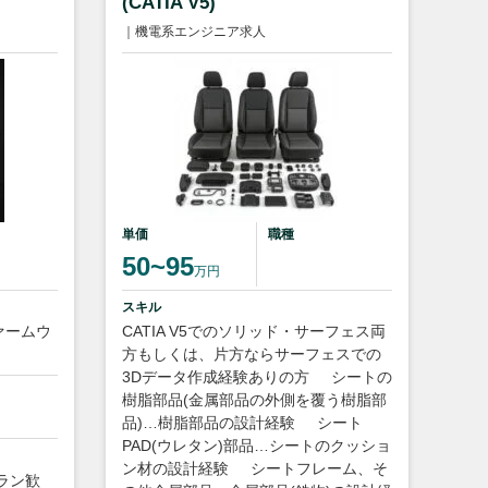
(CATIA V5)
｜機電系エンジニア求人
単価
職種
50~95
万円
スキル
ァームウ
CATIA V5でのソリッド・サーフェス両
方もしくは、片方ならサーフェスでの
3Dデータ作成経験ありの方
シートの
樹脂部品(金属部品の外側を覆う樹脂部
品)…樹脂部品の設計経験
シート
PAD(ウレタン)部品…シートのクッショ
ン材の設計経験
シートフレーム、そ
ラン歓