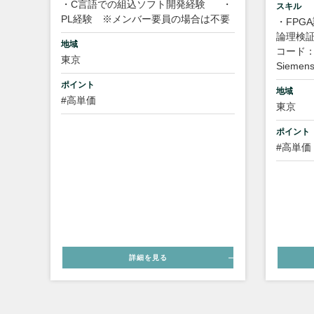
・C言語での組込ソフト開発経験
・
スキル
PL経験 ※メンバー要員の場合は不要
・FPG
論理検
地域
コード：
東京
Siemen
ポイント
地域
#高単価
東京
ポイント
#高単価
詳細を見る