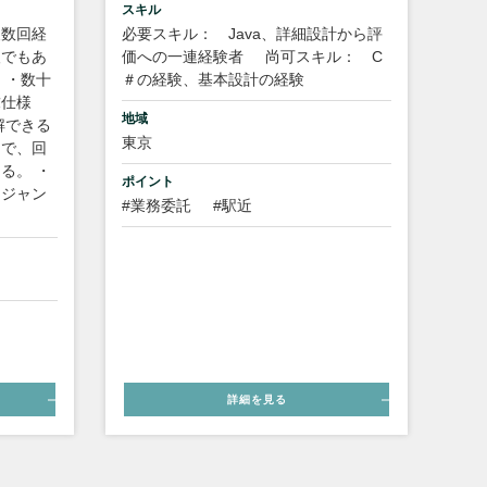
スキル
複数回経
必要スキル： Java、詳細設計から評
人でもあ
価への一連経験者
尚可スキル： C
 ・数十
＃の経験、基本設計の経験
求仕様
地域
解できる
東京
中で、回
る。 ・
ポイント
、ジャン
#業務委託
#駅近
詳細を見る