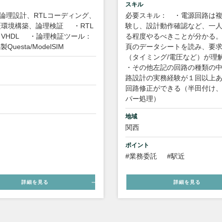
スキル
A論理設計、RTLコーディング、
必要スキル： ・電源回路は
証環境構築、論理検証
・RTL
験し、設計動作確認など、一
VHDL
・論理検証ツール：
る程度やるべきことが分かる。
s製Questa/ModelSIM
頁のデータシートを読み、要
（タイミング/電圧など）が理
・その他左記の回路の種類の
路設計の実務経験が１回以上あ
回路修正ができる（半田付け
パー処理）
地域
関西
ポイント
#業務委託
#駅近
詳細を見る
詳細を見る