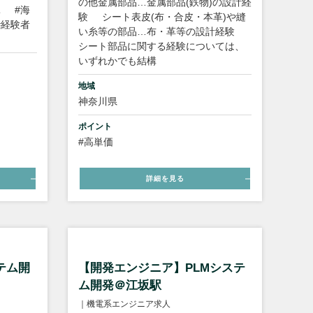
の他金属部品…金属部品(鉄物)の設計経
託
#海
験
シート表皮(布・合皮・本革)や縫
#経験者
い糸等の部品…布・革等の設計経験
シート部品に関する経験については、
いずれかでも結構
地域
神奈川県
ポイント
#高単価
詳細を見る
テム開
【開発エンジニア】PLMシステ
ム開発＠江坂駅
｜機電系エンジニア求人