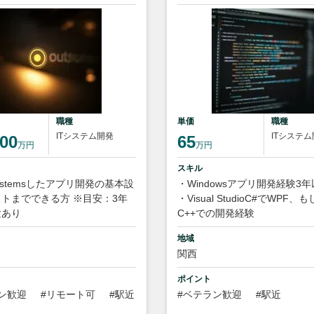
職種
単価
職種
ITシステム開発
ITシステ
00
65
万円
万円
スキル
Systemsしたアプリ開発の基本設
・Windowsアプリ開発経験3
トまでできる方 ※目安：3年
・Visual StudioC#でWPF、
験あり
C++での開発経験
地域
関西
ポイント
ン歓迎
#リモート可
#駅近
#ベテラン歓迎
#駅近