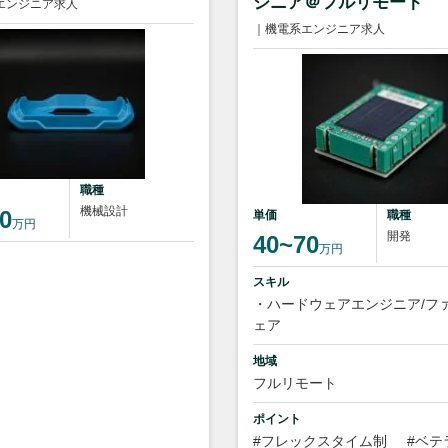
ジニア＠フルリモート
エンジニア求人
｜機電系エンジニア求人
職種
機械設計
0
単価
職種
万円
開発
40~70
万円
スキル
・ハードウェアエンジニア/フ
ェア
地域
フルリモート
ポイント
#フレックスタイム制
#ベテ