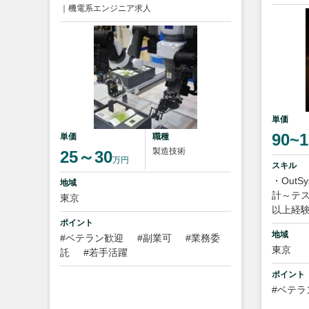
｜機電系エンジニア求人
単価
90~1
単価
職種
製造技術
25～30
万円
スキル
・Out
地域
計～テス
東京
以上経
ポイント
地域
#ベテラン歓迎
#副業可
#業務委
東京
託
#若手活躍
ポイント
#ベテラ