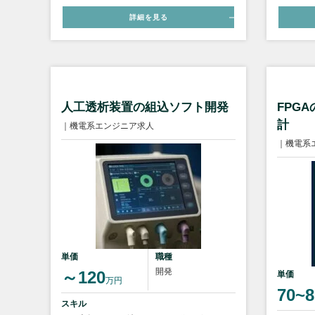
詳細を見る
人工透析装置の組込ソフト開発
FPG
計
｜機電系エンジニア求人
｜機電系
単価
職種
開発
～120
単価
万円
70~8
スキル