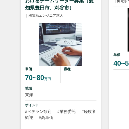
おけるチームリーダー募集（愛
｜機電系
知県豊田市、刈谷市）
｜機電系エンジニア求人
単価
40~5
単価
職種
70~80
万円
地域
東海
ポイント
#ベテラン歓迎
#業務委託
#経験者
歓迎
#高単価