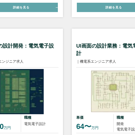
詳細を見る
詳細を見る
Aの設計開発：電気電子設
UI画面の設計業務：電気
計
エンジニア求人
｜機電系エンジニア求人
職種
単価
職種
電気電子設計
開発
0
64〜
万円
万円
電気電子設