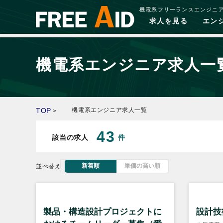
機電系フリーランスエンジニ
求人を見る
エン
機電系エンジニア求人一
TOP
機電系エンジニア求人一覧
>
43
該当の求人
件
新着順
単価の高い順
並べ替え
製品・構造設計プロジェクトに
設計技