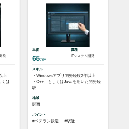
単価
職種
ム開発
ITシステム開発
65
万円
スキル
年以上
・Windowsアプリ開発経験2年以上
もしくは
・C++、もしくはJavaを用いた開発経
験
地域
関西
ポイント
#ベテラン歓迎
#駅近