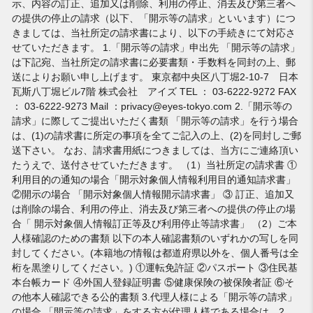
示、内容の訂正、追加又は削除、利用の停止、消去及び第三者へ
の提供の停止の請求（以下、「開示等の請求」といいます）につ
きましては、当社所定の請求書により、以下の手続きにて対応さ
せていただきます。 1.「開示等の請求」申出先 「開示等の請求」
は下記宛、当社所定の請求書に必要書類・手数料を同封の上、郵
送によりお願い申し上げます。 東京都中央区八丁堀2-10-7 日本
瓦斯八丁堀ビル7階 株式会社 アイズ TEL ： 03-6222-9272 FAX
： 03-6222-9273 Mail ：privacy@eyes-tokyo.com 2.「開示等の
請求」に際してご提出いただく書類 「開示等の請求」を行う場合
は、(1)の請求書に所定の事項を全てご記入の上、(2)を同封しご郵
送下さい。 なお、請求書用紙につきましては、当方にご連絡頂い
たうえで、送付させていただきます。 （1）当社所定の請求書 ①
利用目的の通知の場合「開示対象個人情報利用目的通知請求書」
②開示の場合 「開示対象個人情報開示請求書」 ③ 訂正、追加又
は削除の場合、利用の停止、消去及び第三者への提供の停止の場
合「 開示対象個人情報訂正等及び利用停止等請求書」 （2）ご本
人様確認のための書類 以下の本人確認書類のいずれかの写しを同
封してください。(本籍地の情報は都道府県以外を、個人番号は全
桁を黒塗りしてください。) ①運転免許証 ②パスポート ③住民基
本台帳カード ④外国人登録証明書 ⑤健康保険の被保険者証 ⑥そ
の他本人確認できる公的書類 3.代理人様による「開示等の請求」
の場合 「開示等の請求」をする方が代理人様である場合は、2．