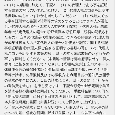
の（1）の書類に加えて、下記3．（1）の代理人である事を証明
する書類の写しのいずれか及び3．（2）代理人様ご自身を証明す
る書類の写しのいずれかを同封してください。 （1）代理人であ
る事を証明する書類 <開示等の求めをすることにつき本人が委任
した代理人様の場合> ①本人の委任状（原本） <代理人様が未成
年者の法定代理人の場合> ①戸籍謄本 ②住民票（続柄の記載され
たもの） ③その他法定代理権の確認ができる公的書類 <代理人様
が成年被後見人の法定代理人の場合> ①後見登記等に関する登記
事項証明書 ②代理人様ご自身を証明する書類の写し （2）代理人
様ご自身を証明する書類の写し 以下の本人確認書類のいずれかの
写しを同封してください。(本籍地の情報は都道府県以外を、個人
番号は全桁を黒塗りしてください。) ①運転免許証 ②パスポート
③健康保険の被保険者証 ④住民票 ⑤住民基本台帳カード 4.「開
示等の請求」の手数料及びその徴収方法 利用目的の通知又は開示
の請求の場合にのみ、１回の請求につき、以下の金額（当社から
の返信費を含む） を申し受けます。下記金額分の郵便定額小為替
を請求書類の郵送時に同封してください。 手数料金額：500円 5.
「開示等の請求」に対する回答方法 原則として、請求書記載のご
本人様住所宛に書面（封書郵送）にてご回答申し上げます。
◇「開示等の請求」にともない取得した個人情報は、開示等の請
求への対応に必要な範囲に限り取り扱います。 ◇以下の場合に