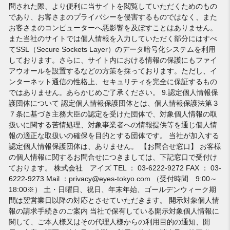
問された際、より便利に当サイトを閲覧していただくためのもの
であり、お客さまのプライバシーを侵害するものではなく、また
お客さまのコンピューターへ悪影響を及ぼすことはありません。
また当社のサイトでは個人情報を入力していただく部分にはすべ
てSSL（Secure Sockets Layer）のデータ暗号化システムを利用
しております。さらに、サイト内における情報の保護にもファイ
アウオールを設置するなどの方策を採っております。ただし、イ
ンターネット通信の性格上、セキュリティを完全に保証するもの
ではありません。あらかじめご了承ください。 9.認定個人情報保
護団体について 認定個人情報保護団体とは、個人情報保護法第３
７条に基づき主務大臣の認定を受けた団体で、対象個人情報の取
扱いに関する苦情処理、対象事業者への情報提供等を通じ個人情
報の適正な取扱いの確保を目的とする団体です。 当社が加入する
認定個人情報保護団体は、ありません。 【お問合せ窓口】 お客様
の個人情報に関するお問合せにつきましては、下記窓口で受付け
ております。 株式会社 アイズ TEL ： 03-6222-9272 FAX ： 03-
6222-9273 Mail ：privacy@eyes-tokyo.com （受付時間 9:00～
18:00※） 土・日曜日、祝日、年末年始、ゴールデンウィーク期
間は翌営業日以降の対応とさせていただきます。 開示対象個人情
報の請求手続きのご案内 当社で保有している開示対象個人情報に
関して、ご本人様又はその代理人様からの利用目的の通知、開