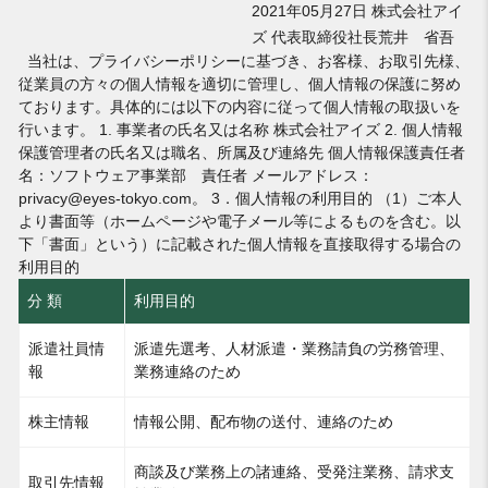
2021年05月27日 株式会社アイ
ズ 代表取締役社長荒井 省吾
当社は、プライバシーポリシーに基づき、お客様、お取引先様、
従業員の方々の個人情報を適切に管理し、個人情報の保護に努め
ております。具体的には以下の内容に従って個人情報の取扱いを
行います。 1. 事業者の氏名又は名称 株式会社アイズ 2. 個人情報
保護管理者の氏名又は職名、所属及び連絡先 個人情報保護責任者
名：ソフトウェア事業部 責任者 メールアドレス：
privacy@eyes-tokyo.com。 3．個人情報の利用目的 （1）ご本人
より書面等（ホームページや電子メール等によるものを含む。以
下「書面」という）に記載された個人情報を直接取得する場合の
利用目的
分 類
利用目的
派遣社員情
派遣先選考、人材派遣・業務請負の労務管理、
報
業務連絡のため
株主情報
情報公開、配布物の送付、連絡のため
商談及び業務上の諸連絡、受発注業務、請求支
取引先情報