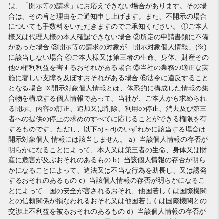
は、「開示等の請求」にお応えできない場合があります。その場
合は、その旨と理由をご通知申し上げます。また、不開示の場合
についても手数料をいただきますのでご承知ください。 ①ご本人
様又は代理人様の本人確認できない場合 ②所定の申請書類に不備
があった場合 ③開示等の請求の対象が「開示対象個人情報」(※)
に該当しない場合 ④ご本人様又は第三者の生命、身体、財産その
他の権利利益を害するおそれがある場合 ⑤当社の業務の適正な実
施に著しい支障を及ぼすおそれがある場合 ⑥法令に違反すること
となる場合 ※開示対象個人情報とは、体系的に構成した情報の集
合物を構成する個人情報であって、当社が、ご本人から求められ
る開示、内容の訂正、追加又は削除、利用の停止、消去及び第三
者への提供の停止の求めのすべてに応じることができる権限を有
するものです。ただし、以下a)～d)のいずれかに該当する場合は
開示対象個人 情報には該当しません。 a）当該個人情報の存否が
明らかになることによって、本人又は第三者の生命、身体又は財
産に危害が及ぶおそれのあるもの b）当該個人情報の存否が明ら
かになることによって、違法又は不当な行為を助長し、又は誘発
するおそれのあるもの c）当該個人情報の存否が明らかになるこ
とによって、国の安全が害されるおそれ、他国若しくは国際機関
との信頼関係が損なわれるおそれ又は他国若しくは国際機関との
交渉上不利益を被るおそれのあるもの d）当該個人情報の存否が