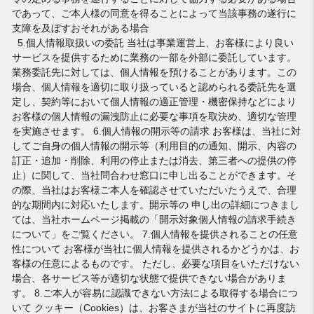
であって、ご本人様の同意を得ることによって当該事務の遂行に
支障を及ぼすおそれがある場合
5.個人情報取扱いの委託 当社は事業運営上、お客様により良い
サービスを提供するために業務の一部を外部に委託しています。
業務委託先に対しては、個人情報を預けることがあります。この
場合、個人情報を適切に取り扱っていると認められる委託先を選
定し、契約等において個人情報の適正管理・機密保持などにより
お客様の個人情報の漏洩防止に必要な事項を取決め、適切な管理
を実施させます。 6.個人情報の開示等の請求 お客様は、当社に対
してご自身の個人情報の開示等（利用目的の通知、開示、内容の
訂正・追加・削除、利用の停止または消去、第三者への提供の停
止）に関して、当社問合わせ窓口に申し出ることができます。そ
の際、当社はお客様ご本人を確認させていただいたうえで、合理
的な期間内に対応いたします。開示等の 申し出の詳細につきまし
ては、当社ホームページ掲載の「開示対象個人情報の請求手続き
について」をご覧ください。 7.個人情報を提供されることの任意
性について お客様が当社に個人情報を提供されるかどうかは、お
客様の任意によるものです。 ただし、必要な項目をいただけない
場合、各サービス等が適切な状態で提供できない場合がありま
す。 8.ご本人が容易に認識できない方法による取得する場合につ
いて クッキー（Cookies）は、お客さまが当社のサイトに再度訪