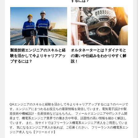
するには？
製造技術エンジニアのスキルと経
オルタネーターとは？ダイナモと
験を活かして今よりキャリアアッ
の違いや仕組みをわかりやすく解
プするには？
説！
QAエンジニアのスキルと経験を活かして今よりキャリアアップするには？のページで
す。エンジニアにまつわるお役立ちの最新情報を発信しています。電気電子設計や製
造技術や機械設計・生産技術などはもちろん、 フィールドエンジニアやITシステム開
発まで、機電系エンジニア業界での働き方や年収、話題性の高い情報を細かく解説し
ています。 また、当サイトではフリーランス機電系エンジニア求人をご用意していま
す。 気になるエンジニア求人があれば、ご応募ください。 フリーランスの機電系エン
ジニア求人 なら【フリーエイド】