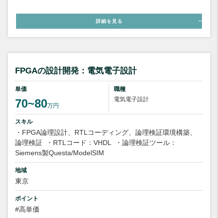
詳細を見る
FPGAの設計開発：電気電子設計
単価
職種
電気電子設計
70~80
万円
スキル
・FPGA論理設計、RTLコーディング、論理検証環境構築、
論理検証
・RTLコード：VHDL
・論理検証ツール：
Siemens製Questa/ModelSIM
地域
東京
ポイント
#高単価