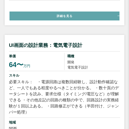
詳細を見る
UI画面の設計業務：電気電子設計
単価
職種
開発
64〜
万円
電気電子設計
スキル
必要スキル： ・電源回路は複数回経験し、設計動作確認な
ど、一人でもある程度やるべきことが分かる。 ・数十頁のデ
ータシートを読み、要求仕様（タイミング/電圧など）が理解
できる ・その他左記の回路の種類の中で、回路設計の実務経
験が１回以上ある。 ・回路修正ができる（半田付け、ジャン
パー処理）
地域
関西