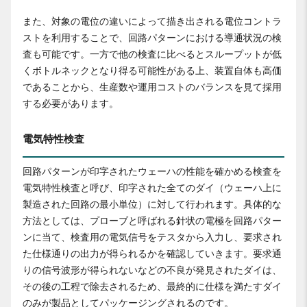
また、対象の電位の違いによって描き出される電位コントラ
ストを利用することで、回路パターンにおける導通状況の検
査も可能です。一方で他の検査に比べるとスループットが低
くボトルネックとなり得る可能性がある上、装置自体も高価
であることから、生産数や運用コストのバランスを見て採用
する必要があります。
電気特性検査
回路パターンが印字されたウェーハの性能を確かめる検査を
電気特性検査と呼び、印字された全てのダイ（ウェーハ上に
製造された回路の最小単位）に対して行われます。具体的な
方法としては、プローブと呼ばれる針状の電極を回路パター
ンに当て、検査用の電気信号をテスタから入力し、要求され
た仕様通りの出力が得られるかを確認していきます。要求通
りの信号波形が得られないなどの不良が発見されたダイは、
その後の工程で除去されるため、最終的に仕様を満たすダイ
のみが製品としてパッケージングされるのです。