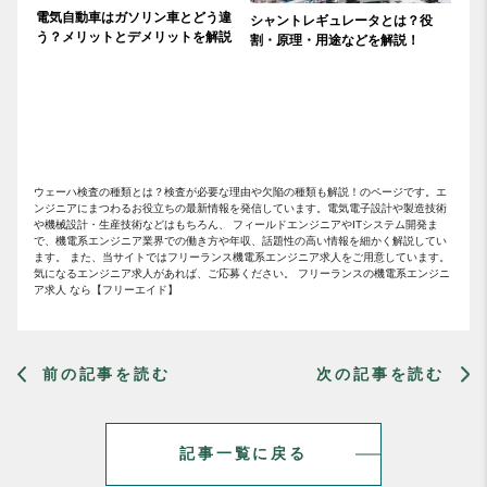
電気自動車はガソリン車とどう違
シャントレギュレータとは？役
う？メリットとデメリットを解説
割・原理・用途などを解説！
ウェーハ検査の種類とは？検査が必要な理由や欠陥の種類も解説！のページです。エ
ンジニアにまつわるお役立ちの最新情報を発信しています。電気電子設計や製造技術
や機械設計・生産技術などはもちろん、 フィールドエンジニアやITシステム開発ま
で、機電系エンジニア業界での働き方や年収、話題性の高い情報を細かく解説してい
ます。 また、当サイトではフリーランス機電系エンジニア求人をご用意しています。
気になるエンジニア求人があれば、ご応募ください。 フリーランスの機電系エンジニ
ア求人 なら【フリーエイド】
前の記事を読む
次の記事を読む
記事一覧に戻る