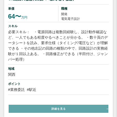
単価
職種
開発
64〜
万円
電気電子設計
スキル
必要スキル： ・電源回路は複数回経験し、設計動作確認な
ど、一人でもある程度やるべきことが分かる。 ・数十頁のデ
ータシートを読み、要求仕様（タイミング/電圧など）が理解
できる ・その他左記の回路の種類の中で、回路設計の実務経
験が１回以上ある。 ・回路修正ができる（半田付け、ジャン
パー処理）
地域
関西
ポイント
#業務委託
#駅近
詳細を見る