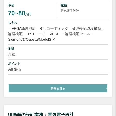
単価
職種
電気電子設計
70~80
万円
スキル
・FPGA論理設計、RTLコーディング、論理検証環境構築、
論理検証
・RTLコード：VHDL
・論理検証ツール：
Siemens製Questa/ModelSIM
地域
東京
ポイント
#高単価
詳細を見る
UI画面の設計業務：電気電子設計