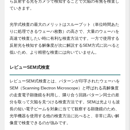
ら反射する光をカメラで検知することで欠陥の有無を検査し
ていきます。
光学式検査の最大のメリットはスループット（単位時間あた
りに処理できるウェーハ枚数）の高さで、大量のウェーハを
高速で検査したい時に有利な検査方法です。一方で使用する
反射光を検知する解像度が次に解説するSEM方式に比べると
低いため、より精密な検査には向いていません。
レビューSEM式検査
レビューSEM式検査とは、パターンが印字されたウェーハを
SEM（Scanning Electron Microscope）と呼ばれる高解像度
の走査電子顕微鏡を利用し、隣り合う回路パターン同士の差
分を取って欠陥を見つける検査方法です。SEMは光よりも波
長の短い電子ビームを対象に当てて観察する顕微鏡のため、
光学機器を使用する他の検査方法に比べると、非常に高い解
像度で検査できるのが強みです。