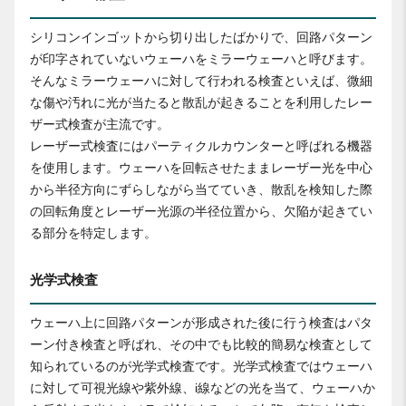
シリコンインゴットから切り出したばかりで、回路パターン
が印字されていないウェーハをミラーウェーハと呼びます。
そんなミラーウェーハに対して行われる検査といえば、微細
な傷や汚れに光が当たると散乱が起きることを利用したレー
ザー式検査が主流です。
レーザー式検査にはパーティクルカウンターと呼ばれる機器
を使用します。ウェーハを回転させたままレーザー光を中心
から半径方向にずらしながら当てていき、散乱を検知した際
の回転角度とレーザー光源の半径位置から、欠陥が起きてい
る部分を特定します。
光学式検査
ウェーハ上に回路パターンが形成された後に行う検査はパタ
ーン付き検査と呼ばれ、その中でも比較的簡易な検査として
知られているのが光学式検査です。光学式検査ではウェーハ
に対して可視光線や紫外線、i線などの光を当て、ウェーハか