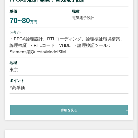
単価
職種
電気電子設計
70~80
万円
スキル
・FPGA論理設計、RTLコーディング、論理検証環境構築、
論理検証
・RTLコード：VHDL
・論理検証ツール：
Siemens製Questa/ModelSIM
地域
東京
ポイント
#高単価
詳細を見る