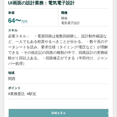
UI画面の設計業務：電気電子設計
単価
職種
開発
64〜
万円
電気電子設計
スキル
必要スキル： ・電源回路は複数回経験し、設計動作確認な
ど、一人でもある程度やるべきことが分かる。 ・数十頁のデ
ータシートを読み、要求仕様（タイミング/電圧など）が理解
できる ・その他左記の回路の種類の中で、回路設計の実務経
験が１回以上ある。 ・回路修正ができる（半田付け、ジャン
パー処理）
地域
関西
ポイント
#業務委託
#駅近
詳細を見る