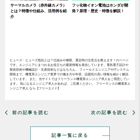
サーマルカメラ（赤外線カメラ）
フッ化物イオン電池はホンダが開
とは？特徴や仕組み、活用例を紹
発？原理・歴史・特徴を解説！
介
ヒューズ・ヒューズ抵抗とは？仕組みや種類、選定時の注意点を教えます！のページ
です。エンジニアにまつわるお役立ちの最新情報を発信しています。電気電子設計や
製造技術や機械設計・生産技術などはもちろん、 フィールドエンジニアやITシステム
開発まで、機電系エンジニア業界での働き方や年収、話題性の高い情報を細かく解説
しています。 また、当サイトではフリーランス機電系エンジニア求人をご用意してい
ます。 気になるエンジニア求人があれば、ご応募ください。 フリーランスの機電系エ
ンジニア求人 なら【フリーエイド】
前の記事を読む
次の記事を読む
記事一覧に戻る