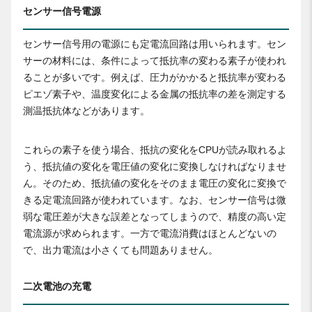
センサー信号電源
センサー信号用の電源にも定電流回路は用いられます。セン
サーの材料には、条件によって抵抗率の変わる素子が使われ
ることが多いです。例えば、圧力がかかると抵抗率が変わる
ピエゾ素子や、温度変化による金属の抵抗率の差を測定する
測温抵抗体などがあります。
これらの素子を使う場合、抵抗の変化をCPUが読み取れるよ
う、抵抗値の変化を電圧値の変化に変換しなければなりませ
ん。そのため、抵抗値の変化をそのまま電圧の変化に変換で
きる定電流回路が使われています。なお、センサー信号は微
弱な電圧差が大きな誤差となってしまうので、精度の高い定
電流源が求められます。一方で電流消費はほとんどないの
で、出力電流は小さくても問題ありません。
二次電池の充電