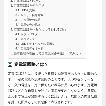
定電圧回路との違い
定電流回路を使う用途
LEDの光源
センサー信号電源
二次電池の充電
電圧信号の絶縁
定電流回路を作るために使われる部品
トランジスタ
オペアンプ
LEDドライバなどの電源IC
定電流ダイオード
基本原理を理解して定電流回路を設計してみよう
定電流回路とは？
定電流回路とは、接続した負荷や両端電圧の大きさに関わら
ず、一定の電流を流す回路のことです。LEDやセンサーな
ど、入力電流を一定に保ちたい機器に用いられます。定電流
回路はどんな負荷をかけても電流が変わらないよう、負荷に
合わせて電圧が変動するように設計され、無限大の内部抵抗
を持った回路として仮想的に表現されます。