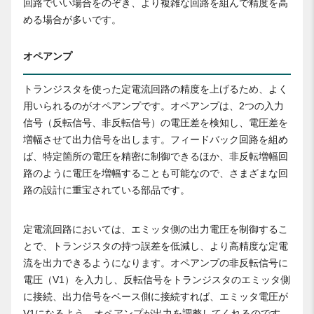
回路でいい場合をのぞき、より複雑な回路を組んで精度を高
める場合が多いです。
オペアンプ
トランジスタを使った定電流回路の精度を上げるため、よく
用いられるのがオペアンプです。オペアンプは、2つの入力
信号（反転信号、非反転信号）の電圧差を検知し、電圧差を
増幅させて出力信号を出します。フィードバック回路を組め
ば、特定箇所の電圧を精密に制御できるほか、非反転増幅回
路のように電圧を増幅することも可能なので、さまざまな回
路の設計に重宝されている部品です。
定電流回路においては、エミッタ側の出力電圧を制御するこ
とで、トランジスタの持つ誤差を低減し、より高精度な定電
流を出力できるようになります。オペアンプの非反転信号に
電圧（V1）を入力し、反転信号をトランジスタのエミッタ側
に接続、出力信号をベース側に接続すれば、エミッタ電圧が
V1になるよう、オペアンプが出力を調整してくれるのです。