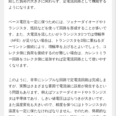
続した負荷の大きさに関わらず、定電流回路として機能する
ようになります。
ベース電圧を一定に保つためには、ツェナーダイオードやト
ランジスタ、抵抗などを使って回路を形成することが多いで
す。また、大電流を流したいがトランジスタ1つでは増幅率
（hFE）が足りない場合は、トランジスタを2段に重ねるダ
ーリントン接続により、増幅率を上げるとよいでしょう。コ
レクタ側に負荷を接続するのが難しい場合は、カレントミラ
ー回路をコレクタ側に追加すれば定電流回路として使いやす
くなります。
このように、非常にシンプルな回路で定電流回路は完成しま
すが、実際はさまざまな要因で電流値に誤差が発生するとい
う問題もあります。例えばツェナーダイオードやトランジス
タは半導体であり、しきい値電圧はばらつきが大きいです。
また温度変化も大きいので、精度を保つにはトランジスタの
温度を一定に保たなければなりません。そのため、簡易的な