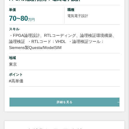
単価
職種
電気電子設計
70~80
万円
スキル
・FPGA論理設計、RTLコーディング、論理検証環境構築、
論理検証
・RTLコード：VHDL
・論理検証ツール：
Siemens製Questa/ModelSIM
地域
東京
ポイント
#高単価
詳細を見る