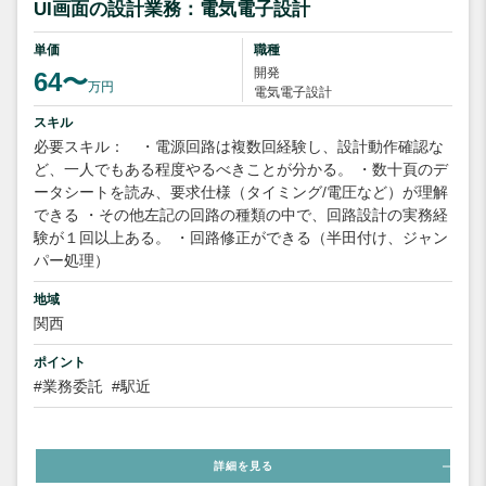
UI画面の設計業務：電気電子設計
単価
職種
開発
64〜
万円
電気電子設計
スキル
必要スキル： ・電源回路は複数回経験し、設計動作確認な
ど、一人でもある程度やるべきことが分かる。 ・数十頁のデ
ータシートを読み、要求仕様（タイミング/電圧など）が理解
できる ・その他左記の回路の種類の中で、回路設計の実務経
験が１回以上ある。 ・回路修正ができる（半田付け、ジャン
パー処理）
地域
関西
ポイント
#業務委託
#駅近
詳細を見る