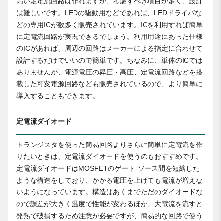
高い定電流回路は作れますが、考慮すべき項目が多く、設計
は難しいです。LEDの駆動用などであれば、LEDドライバな
どの専用ICが数多く販売されています。ICを利用すれば簡単
に定電流回路が実現できるでしょう。利用用途にあった仕様
のICがあれば、周辺の回路はメーカーによる指定に合わせて
設計するだけでいいので簡単です。ちなみに、単体のICでは
ありませんが、電源電圧の昇圧・高圧、定電流回路などを搭
載した可変電源回路なども販売されているので、より簡単に
導入することもできます。
定電流ダイオード
トランジスタを使った簡易回路よりさらに簡単に定電流を作
りたいときは、定電流ダイオードを使うのもおすすめです。
定電流ダイオードはMOSFETのゲート-ソース間を短絡した
ような構造をしており、かかる電圧を上げても電流が増えな
いようになっています。構造はあくまでただのダイオードな
ので誤差が大きく温度で性能が変わるほか、大電流を流すと
発熱で破損するため注意が必要ですが、簡易的な回路で使う