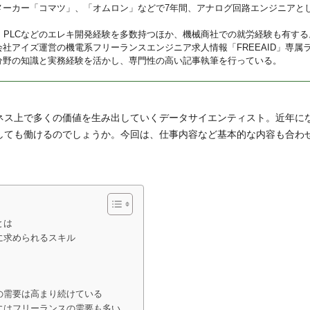
メーカー「コマツ」、「オムロン」などで7年間、アナログ回路エンジニアと
U、PLCなどのエレキ開発経験を多数持つほか、機械商社での就労経験も有する
会社アイズ運営の機電系フリーランスエンジニア求人情報「FREEAID」専属
分野の知識と実務経験を活かし、専門性の高い記事執筆を行っている。
ネス上で多くの価値を生み出していくデータサイエンティスト。近年に
しても働けるのでしょうか。今回は、仕事内容など基本的な内容も合わ
とは
に求められるスキル
の需要は高まり続けている
にはフリーランスの需要も多い