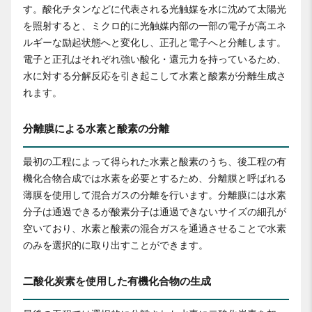
す。酸化チタンなどに代表される光触媒を水に沈めて太陽光
を照射すると、ミクロ的に光触媒内部の一部の電子が高エネ
ルギーな励起状態へと変化し、正孔と電子へと分離します。
電子と正孔はそれぞれ強い酸化・還元力を持っているため、
水に対する分解反応を引き起こして水素と酸素が分離生成さ
れます。
分離膜による水素と酸素の分離
最初の工程によって得られた水素と酸素のうち、後工程の有
機化合物合成では水素を必要とするため、分離膜と呼ばれる
薄膜を使用して混合ガスの分離を行います。分離膜には水素
分子は通過できるが酸素分子は通過できないサイズの細孔が
空いており、水素と酸素の混合ガスを通過させることで水素
のみを選択的に取り出すことができます。
二酸化炭素を使用した有機化合物の生成