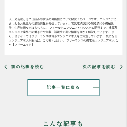
人工光合成とは？仕組みや実現の可能性について解説！のページです。エンジニアに
まつわるお役立ちの最新情報を発信しています。電気電子設計や製造技術や機械設
計・生産技術などはもちろん、 フィールドエンジニアやITシステム開発まで、機電系
エンジニア業界での働き方や年収、話題性の高い情報を細かく解説しています。 ま
た、当サイトではフリーランス機電系エンジニア求人をご用意しています。 気になる
エンジニア求人があれば、ご応募ください。 フリーランスの機電系エンジニア求人 な
ら【フリーエイド】
前の記事を読む
次の記事を読む
記事一覧に戻る
こんな記事も