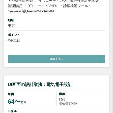
・FPGA論理設計、RTLコーディング、論理検証環境構築、
論理検証
・RTLコード：VHDL
・論理検証ツール：
Siemens製Questa/ModelSIM
地域
東京
ポイント
#高単価
詳細を見る
UI画面の設計業務：電気電子設計
単価
職種
開発
64〜
万円
電気電子設計
スキル