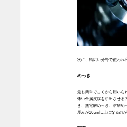
次に、幅広い分野で使われ
めっき
最も簡単で古くから用いら
薄い金属皮膜を析出させる
き、無電解めっき、溶解め
厚みが10μm以上になる