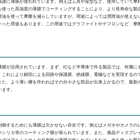
保護に薄膜が使われています。例えば工具や金型など、使用していて摩
を使った高強度の薄膜でコーティングすることにより、より長寿命な製
滑油を使って摩擦を減らしていますが、用途によっては潤滑油が使えな
いった用途もあります。この用途ではグラファイトやテフロンなど、摩
薄膜が活用されています。まず、ICなど半導体で作る製品では、何層に
。これにより銅箔による回路や保護膜、絶縁膜、電極などを実現するの
また、より薄い層を作れればその分小さな部品が出来上がるので、最新
います。
制御するためにも薄膜は欠かせない存在です。例えばメガネやカメラの
やシリカ等のコーティング膜が張られています。また、液晶ディスプレ