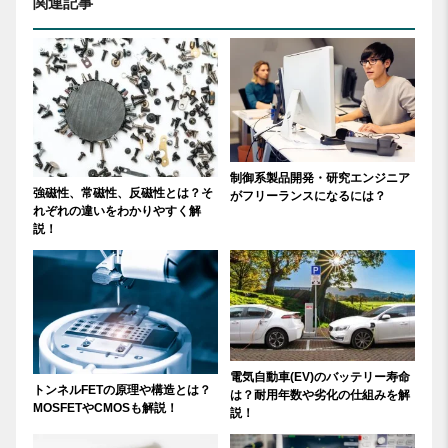
関連記事
制御系製品開発・研究エンジニア
強磁性、常磁性、反磁性とは？そ
がフリーランスになるには？
れぞれの違いをわかりやすく解
説！
電気自動車(EV)のバッテリー寿命
トンネルFETの原理や構造とは？
は？耐用年数や劣化の仕組みを解
MOSFETやCMOSも解説！
説！