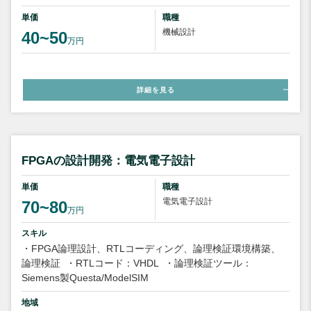
単価
職種
機械設計
40~50
万円
詳細を見る
FPGAの設計開発：電気電子設計
単価
職種
電気電子設計
70~80
万円
スキル
・FPGA論理設計、RTLコーディング、論理検証環境構築、
論理検証
・RTLコード：VHDL
・論理検証ツール：
Siemens製Questa/ModelSIM
地域