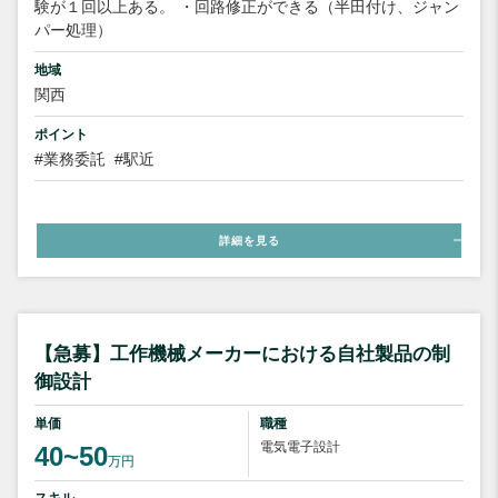
験が１回以上ある。 ・回路修正ができる（半田付け、ジャン
パー処理）
地域
関西
ポイント
#業務委託
#駅近
詳細を見る
【急募】工作機械メーカーにおける自社製品の制
御設計
単価
職種
電気電子設計
40~50
万円
スキル