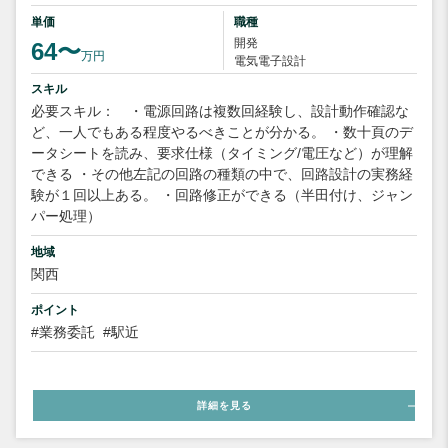
単価
職種
開発
64〜
万円
電気電子設計
スキル
必要スキル： ・電源回路は複数回経験し、設計動作確認な
ど、一人でもある程度やるべきことが分かる。 ・数十頁のデ
ータシートを読み、要求仕様（タイミング/電圧など）が理解
できる ・その他左記の回路の種類の中で、回路設計の実務経
験が１回以上ある。 ・回路修正ができる（半田付け、ジャン
パー処理）
地域
関西
ポイント
#業務委託
#駅近
詳細を見る