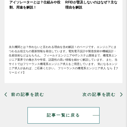
アイソレーターとは？仕組みや役
RFIDが普及しないのはなぜ？主な
割、用途を解説！
理由を解説
永久機関とは？作れないと言われる理由を含め解説！のページです。エンジニアにま
つわるお役立ちの最新情報を発信しています。電気電子設計や製造技術や機械設計・
生産技術などはもちろん、 フィールドエンジニアやITシステム開発まで、機電系エン
ジニア業界での働き方や年収、話題性の高い情報を細かく解説しています。 また、当
サイトではフリーランス機電系エンジニア求人をご用意しています。 気になるエンジ
ニア求人があれば、ご応募ください。 フリーランスの機電系エンジニア求人 なら【フ
リーエイド】
前の記事を読む
次の記事を読む
記事一覧に戻る