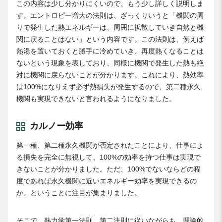
この内容は少し分かりにくいので、もう少し詳しく説明しま
す。エントロピー増大の法則は、ざっくりいうと「機関の周
りで発生した熱エネルギーは、周囲に拡散していき自然と機
関に戻ることはない」という内容です。この法則は、例えば
熱湯を置いておくと勝手に冷めていき、再度熱くなることは
ないという現象を表しており、同様に機関で発生した熱も絶
対に機関に戻らないことが分かります。これにより、熱効率
は100%になりえず必ず熱損失が発生するので、第二種永久
機関も実現できないと言われるようになりました。
カルノー効率
第一種、第二種永久機関が否定されたことにより、仕事によ
る損失を完全に無視して、100%の効率を持つ仕事は実現で
きないことが分かりました。ただ、100%でないならどの程
度であれば永久機関に近いエネルギー効率を実現できるの
か、ということに注目が集まりました。
そこで、熱力学第一法則、第二法則に従いながらも、理論的