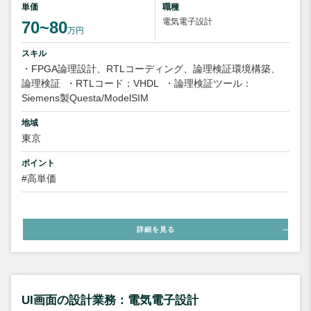
単価
職種
電気電子設計
70~80
万円
スキル
・FPGA論理設計、RTLコーディング、論理検証環境構築、
論理検証
・RTLコード：VHDL
・論理検証ツール：
Siemens製Questa/ModelSIM
地域
東京
ポイント
#高単価
詳細を見る
UI画面の設計業務：電気電子設計