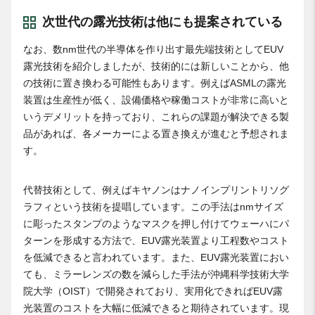
次世代の露光技術は他にも提案されている
なお、数nm世代の半導体を作り出す最先端技術としてEUV
露光技術を紹介しましたが、技術的には新しいことから、他
の技術に置き換わる可能性もあります。例えばASMLの露光
装置は生産性が低く、設備価格や稼働コストが非常に高いと
いうデメリットを持っており、これらの課題が解決できる製
品があれば、各メーカーによる置き換えが進むと予想されま
す。
代替技術として、例えばキヤノンはナノインプリントリソグ
ラフィという技術を提唱しています。この手法はnmサイズ
に彫ったスタンプのようなマスクを押し付けてウェーハにパ
ターンを形成する方法で、EUV露光装置より工程数やコスト
を低減できると言われています。また、EUV露光装置におい
ても、ミラーレンズの数を減らした手法が沖縄科学技術大学
院大学（OIST）で開発されており、実用化できればEUV露
光装置のコストを大幅に低減できると期待されています。現