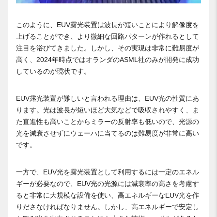
このように、EUV露光装置は波長が短いことにより解像度を
上げることができ、より微細な回路パターンが作れるとして
注目を浴びてきました。しかし、その実現は非常に難易度が
高く、2024年時点ではオランダのASML社のみが開発に成功
しているのが現状です。
EUV露光装置が難しいと言われる理由は、EUV光の性質にあ
ります。光は波長が短いほど大気などで吸収されやすく、ま
た直進性も高いことからミラーの反射率も低いので、光源の
光を減衰させずにウェーハに当てるのは難易度が非常に高い
です。
一方で、EUV光を露光装置として利用するには一定のエネル
ギーが必要なので、EUV光の光源には減衰率の高さを考慮す
ると非常に大規模な設備を使い、高エネルギーなEUV光を作
りださなければなりません。しかし、高エネルギーで安定し