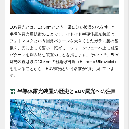
EUV露光とは、13.5nmという非常に短い波長の光を使った
半導体露光用技術のことです。そもそも半導体露光装置は、
フォトマスクという回路パターンを大きくしたガラス製の基
板を、光によって縮小・転写し、シリコンウェーハ上に回路
パターンを刻み込む装置のことを指します。その中で、EUV
露光装置は波長13.5nmの極端紫外線（Extreme Ultraviolet）
を用いることから、EUV露光という名前が付けられていま
す。
半導体露光装置の歴史とEUV露光への注目