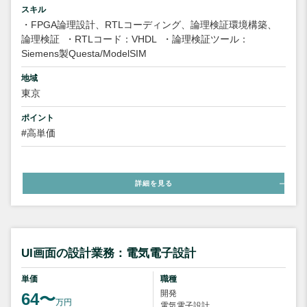
スキル
・FPGA論理設計、RTLコーディング、論理検証環境構築、
論理検証
・RTLコード：VHDL
・論理検証ツール：
Siemens製Questa/ModelSIM
地域
東京
ポイント
#高単価
詳細を見る
UI画面の設計業務：電気電子設計
単価
職種
開発
64〜
万円
電気電子設計