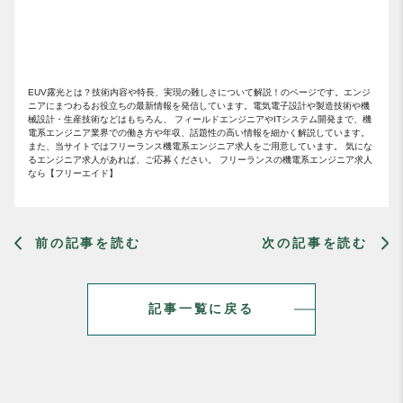
EUV露光とは？技術内容や特長、実現の難しさについて解説！のページです。エンジ
ニアにまつわるお役立ちの最新情報を発信しています。電気電子設計や製造技術や機
械設計・生産技術などはもちろん、 フィールドエンジニアやITシステム開発まで、機
電系エンジニア業界での働き方や年収、話題性の高い情報を細かく解説しています。
また、当サイトではフリーランス機電系エンジニア求人をご用意しています。 気にな
るエンジニア求人があれば、ご応募ください。 フリーランスの機電系エンジニア求人
なら【フリーエイド】
前の記事を読む
次の記事を読む
記事一覧に戻る