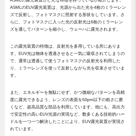
ASMLのEUV露光装置は、光源から出た光を4枚のミラーレン
ズで反射し、フォトマスクに照射する形状をしています。さ
らに、フォトマスクに入った光の反射光は6枚のミラーレン
ズを通してパターンを縮小し、ウェーハに露光されます。
この露光装置の特徴は、反射光を多用している所にありま
す。EUV光は物体を透過させると一気に吸収されてしまうの
で、通常は透過して使うフォトマスクの反射光を利用した
り、ミラーレンズを使って反射しながら光を収束させていま
す。
また、エネルギーを無駄にせず、かつ微細なパターンを高精
度に露光できるよう、レンズの表面を50pm以下の粗さに磨
くなど、超高品質な部品を利用しています。他にも、高出力
で安定性の高いEUV光源の実現など、数多くある技術的ハー
ドルを一つ一つ解決したことにより、EUV露光装置が実現さ
れています。