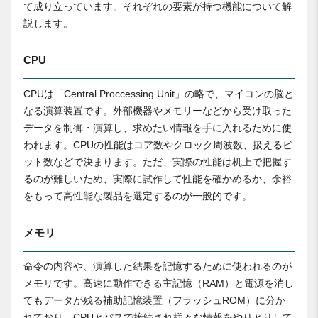
て成り立っています。それぞれの要素が持つ機能について解
説します。
CPU
CPUは「Central Proccessing Unit」の略で、マイコンの脳と
なる演算装置です。外部機器やメモリーなどから受け取った
データを制御・演算し、求めたい情報を手に入れるために使
われます。CPUの性能はコア数やクロック周波数、扱えるビ
ット数などで決まります。ただ、実際の性能は机上で把握す
るのが難しいため、実際に試作して性能を確かめるか、余裕
をもって高性能な製品を選定するのが一般的です。
メモリ
命令の内容や、演算した結果を記憶するために使われるのが
メモリです。高速に動作できる主記憶（RAM）と電源を消し
てもデータが残る補助記憶装置（フラッシュROM）に分か
れており、CPUとバスで接続され様々な情報をやりとりして