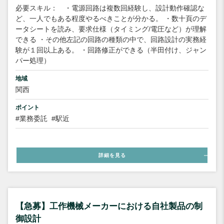
必要スキル： ・電源回路は複数回経験し、設計動作確認な
ど、一人でもある程度やるべきことが分かる。 ・数十頁のデ
ータシートを読み、要求仕様（タイミング/電圧など）が理解
できる ・その他左記の回路の種類の中で、回路設計の実務経
験が１回以上ある。 ・回路修正ができる（半田付け、ジャン
パー処理）
地域
関西
ポイント
#業務委託
#駅近
詳細を見る
【急募】工作機械メーカーにおける自社製品の制
御設計