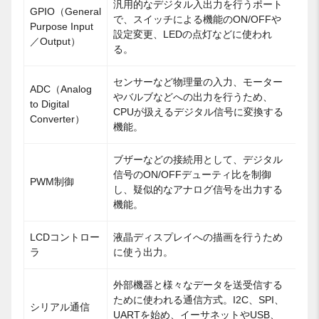
汎用的なデジタル入出力を行うポート
GPIO（General
で、スイッチによる機能のON/OFFや
Purpose Input
設定変更、LEDの点灯などに使われ
／Output）
る。
センサーなど物理量の入力、モーター
ADC（Analog
やバルブなどへの出力を行うため、
to Digital
CPUが扱えるデジタル信号に変換する
Converter）
機能。
ブザーなどの接続用として、デジタル
信号のON/OFFデューティ比を制御
PWM制御
し、疑似的なアナログ信号を出力する
機能。
LCDコントロー
液晶ディスプレイへの描画を行うため
ラ
に使う出力。
外部機器と様々なデータを送受信する
ために使われる通信方式。I2C、SPI、
シリアル通信
UARTを始め、イーサネットやUSB、