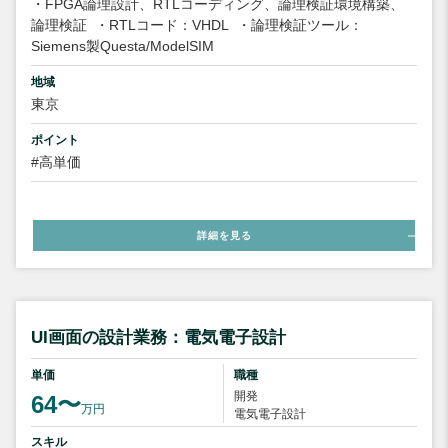
・FPGA論理設計、RTLコーディング、論理検証環境構築、
論理検証
・RTLコード：VHDL
・論理検証ツール：
Siemens製Questa/ModelSIM
地域
東京
ポイント
#高単価
詳細を見る
UI画面の設計業務：電気電子設計
単価
職種
開発
64〜
万円
電気電子設計
スキル