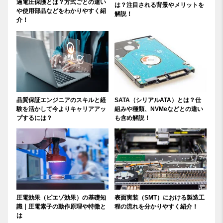
過電圧保護とは？方式ごとの違い
は？注目される背景やメリットを
や使用部品などをわかりやすく紹
解説！
介！
品質保証エンジニアのスキルと経
SATA（シリアルATA）とは？仕
験を活かして今よりキャリアアッ
組みや種類、NVMeなどとの違い
プするには？
も含め解説！
圧電効果（ピエゾ効果）の基礎知
表面実装（SMT）における製造工
識｜圧電素子の動作原理や特徴と
程の流れを分かりやすく紹介！
は