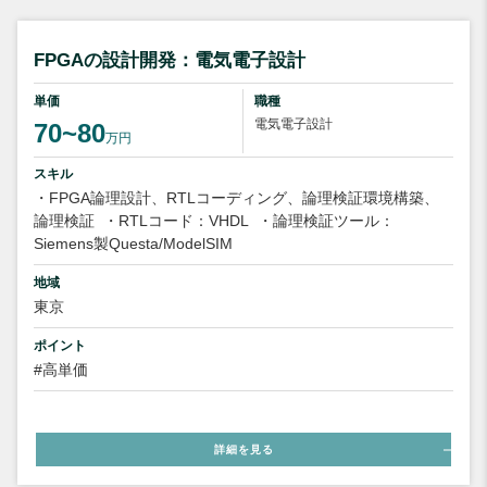
FPGAの設計開発：電気電子設計
単価
職種
電気電子設計
70~80
万円
スキル
・FPGA論理設計、RTLコーディング、論理検証環境構築、
論理検証
・RTLコード：VHDL
・論理検証ツール：
Siemens製Questa/ModelSIM
地域
東京
ポイント
#高単価
詳細を見る