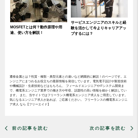
サービスエンジニアのスキルと経
MOSFETとは何？動作原理や用
験を活かして今よりキャリアアッ
途、使い方を解説！
プするには？
遷移金属とは？性質・種類・典型元素との違いなど網羅的に解説！のページです。エ
ンジニアにまつわるお役立ちの最新情報を発信しています。電気電子設計や製造技術
や機械設計・生産技術などはもちろん、 フィールドエンジニアやITシステム開発ま
で、機電系エンジニア業界での働き方や年収、話題性の高い情報を細かく解説してい
ます。 また、当サイトではフリーランス機電系エンジニア求人をご用意しています。
気になるエンジニア求人があれば、ご応募ください。 フリーランスの機電系エンジニ
ア求人 なら【フリーエイド】
前の記事を読む
次の記事を読む