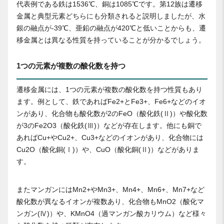
代表例である鉄は1536℃、銅は1085℃です。第12族は遷移
金属と典型元素どちらにも分類されると説明しましたが、水
銀の融点が-39℃、亜鉛の融点が420℃と低いことからも、遷
移金属とは異なる性質を持っていることが分かるでしょう。
1つの元素が複数の酸化数を持つ
遷移金属には、1つの元素が複数の酸化数を持つ性質もあり
ます。例として、鉄であればFe2+とFe3+、Fe6+などのイオ
ンがあり、化合物も酸化数が2のFeO（酸化鉄(Ⅱ)）や酸化数
が3のFe2O3（酸化鉄(Ⅲ)）などが存在します。他にも銅で
あればCu+やCu2+、Cu3+などのイオンがあり、化合物には
Cu2O（酸化銅(Ⅰ)）や、CuO（酸化銅(Ⅱ)）などがありま
す。
またマンガンにはMn2+やMn3+、Mn4+、Mn6+、Mn7+など
酸化数が異なるイオンが複数あり、化合物もMnO2（酸化マ
ンガン(Ⅳ)）や、KMnO4（過マンガン酸カリウム）など様々