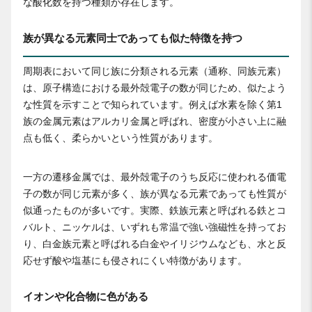
な酸化数を持つ種類が存在します。
族が異なる元素同士であっても似た特徴を持つ
周期表において同じ族に分類される元素（通称、同族元素）
は、原子構造における最外殻電子の数が同じため、似たよう
な性質を示すことで知られています。例えば水素を除く第1
族の金属元素はアルカリ金属と呼ばれ、密度が小さい上に融
点も低く、柔らかいという性質があります。
一方の遷移金属では、最外殻電子のうち反応に使われる価電
子の数が同じ元素が多く、族が異なる元素であっても性質が
似通ったものが多いです。実際、鉄族元素と呼ばれる鉄とコ
バルト、ニッケルは、いずれも常温で強い強磁性を持ってお
り、白金族元素と呼ばれる白金やイリジウムなども、水と反
応せず酸や塩基にも侵されにくい特徴があります。
イオンや化合物に色がある