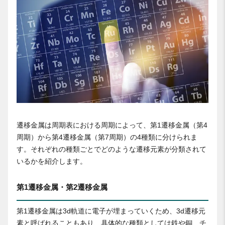
遷移金属は周期表における周期によって、第1遷移金属（第4
周期）から第4遷移金属（第7周期）の4種類に分けられま
す。それぞれの種類ごとでどのような遷移元素が分類されて
いるかを紹介します。
第1遷移金属・第2遷移金属
第1遷移金属は3d軌道に電子が埋まっていくため、3d遷移元
素と呼ばれることもあり、具体的な種類としては鉄や銅、チ