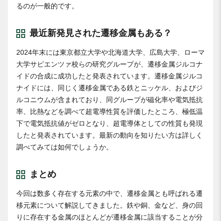
るのが一般的です。
最近新発見された遷移金属もある？
2024年末には東京都立大学や北海道大学、広島大学、ローマ
大学サピエンツァ校らの研究グループが、遷移金属ジルコナ
イドの合成に成功したと発表されています。遷移金属ジルコ
ナイドには、同じく遷移金属である鉄とニッケル、およびジ
ルコニウムが含まれており、同グループが磁化率や電気抵抗
率、比熱などを調べて超電導性質を評価したところ、極低温
下で電気抵抗値がゼロとなり、超電導体としての性質も発現
したと発表されています。最新の動向を知りたい方は詳しく
調べてみては如何でしょうか。
まとめ
今回は数多く存在する元素の中で、遷移金属とも呼ばれる遷
移元素について解説してきました。鉄や銅、金など、身の回
りに存在する金属のほとんどが遷移金属に該当することが分