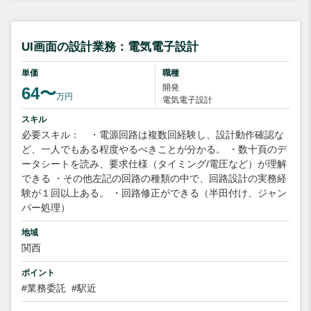
UI画面の設計業務：電気電子設計
単価
職種
開発
64〜
万円
電気電子設計
スキル
必要スキル： ・電源回路は複数回経験し、設計動作確認な
ど、一人でもある程度やるべきことが分かる。 ・数十頁のデ
ータシートを読み、要求仕様（タイミング/電圧など）が理解
できる ・その他左記の回路の種類の中で、回路設計の実務経
験が１回以上ある。 ・回路修正ができる（半田付け、ジャン
パー処理）
地域
関西
ポイント
#業務委託
#駅近