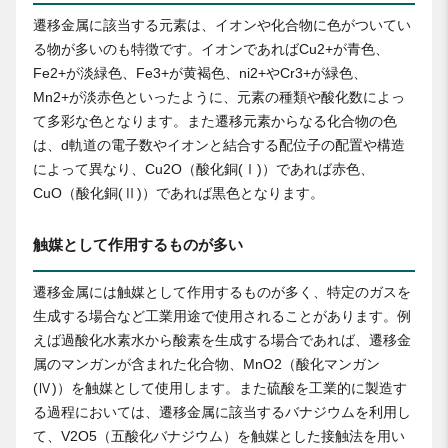
遷移金属に該当する元素は、イオンや化合物に色がついてい
る物が多いのも特徴です。イオンであればCu2+が青色、
Fe2+が淡緑色、Fe3+が黄褐色、ni2+やCr3+が緑色、
Mn2+が淡赤色といったように、元素の種類や酸化数によっ
て多彩な色となります。また遷移元素からなる化合物の色
は、d軌道の電子数やイオンと結合する配位子の配置や構造
によって異なり、Cu2O（酸化銅(Ⅰ)）であれば赤色、
CuO（酸化銅(Ⅱ)）であれば黒色となります。
触媒として作用するものが多い
遷移金属には触媒として作用するものが多く、特定のガスを
生成する場合など工業用途で使用されることがあります。例
えば過酸化水素水から酸素を生成する場合であれば、遷移金
属のマンガンが含まれた化合物、MnO2（酸化マンガン
(Ⅳ)）を触媒として使用します。また硫酸を工業的に製造す
る過程においては、遷移金属に該当するバナジウムを利用し
て、V2O5（五酸化バナジウム）を触媒とした接触法を用い