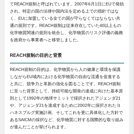
てREACH規制と呼ばれています。2007年6月1日にEUで発効
され、特定の国の法律や国内法を定める上での指針ではな
く、EUに加盟している全ての国が守らなくてはならない共
通の規則です。REACH規制は従来存在していた40以上もの
化学物質関連の規則を統合し、化学物質のリスク評価の義務
を政府から事業者へと移管しました。
REACH規制の目的と背景
REACH規制の目的は、化学物質から人の健康と環境を保護
しながらEU域内における化学物質の自由な流通を促進する
と共に、競争力と革新の強化を図ることです。REACH規制
に至った背景として、持続可能な開発の達成に向けた基本原
則として1992年の地球サミットで採択されたアジェンダ21
や、アジェンダ21を達成するために2002年に採択されたヨ
ハネスブルグ実施計画、そしてこれを更に具体化した方針で
あるSAICMの採択など、化学物質に対する国際的な取り組み
が進んだことが挙げられます。