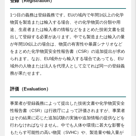
登録（Registration）
1つ目の義務は登録義務です。EUの域内で年間1t以上の化学
物質を製造または輸入する場合、その化学物質の分類や用
途、生産者または輸入者の情報などをまとめた技術文書を提
出して登録する必要があります。中でも製造または輸入の量
が年間10t以上の場合は、物質の有害性や暴露シナリオなど
をまとめた化学物質安全性報告書（CSR）の追加提出が求め
られます。なお、EU域外から輸入する場合であっても、EU
域外の人物または法人を代理人として立てれば同一の登録義
務が果たせます。
評価（Evaluation）
事業者が登録義務によって提出した技術文書や化学物質安全
性報告書（CSR）は行政庁によって評価されますが、事業者
はその結果に応じた追加試験の実施や追加情報の提供などを
行わなければなりません。中でも人体や環境に甚大な影響を
もたらす可能性の高い物質（SVHC）や、製造量や輸入量が