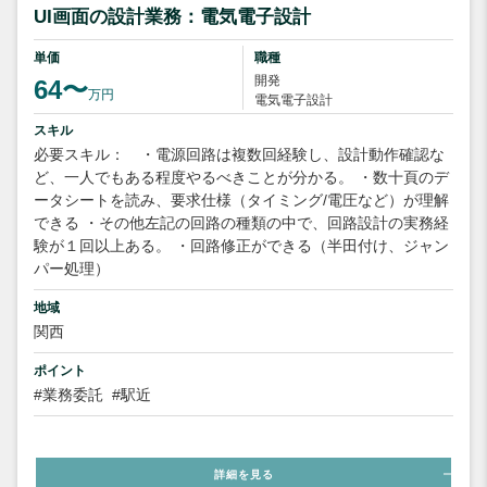
UI画面の設計業務：電気電子設計
単価
職種
開発
64〜
万円
電気電子設計
スキル
必要スキル： ・電源回路は複数回経験し、設計動作確認な
ど、一人でもある程度やるべきことが分かる。 ・数十頁のデ
ータシートを読み、要求仕様（タイミング/電圧など）が理解
できる ・その他左記の回路の種類の中で、回路設計の実務経
験が１回以上ある。 ・回路修正ができる（半田付け、ジャン
パー処理）
地域
関西
ポイント
#業務委託
#駅近
詳細を見る