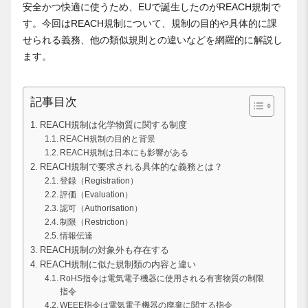
安全かつ快適に使うため、EUで誕生したのがREACH規制で
す。今回はREACH規制について、規制の目的や具体的に課
せられる義務、他の類似規則との違いなどを網羅的に解説し
ます。
記事目次
REACH規制は化学物質に関する制度
REACH規制の目的と背景
REACH規制は日本にも影響がある
REACH規制で要求される具体的な義務とは？
登録（Registration）
評価（Evaluation）
認可（Authorisation）
制限（Restriction）
情報伝達
REACH規制の対象外も存在する
REACH規制に似た規制類の内容と違い
RoHS指令は電気電子機器に使用される有害物質の制限
指令
WEEE指令は電気電子機器の廃棄に関する指令