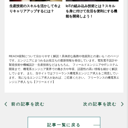
生産技術のスキルを活かして今よ
IoTの組み込み技術とは？スキル
りキャリアアップするには？
を身に付けて生活を便利にする機
能を開発しよう！
REACH規制について分かりやすく解説！具体的な義務や他規則との違いも！のページ
です。エンジニアにまつわるお役立ちの最新情報を発信しています。電気電子設計や
製造技術や機械設計・生産技術などはもちろん、 フィールドエンジニアやITシステム
開発まで、機電系エンジニア業界での働き方や年収、話題性の高い情報を細かく解説
しています。 また、当サイトではフリーランス機電系エンジニア求人をご用意してい
ます。 気になるエンジニア求人があれば、ご応募ください。 フリーランスの機電系エ
ンジニア求人 なら【フリーエイド】
前の記事を読む
次の記事を読む
記事一覧に戻る