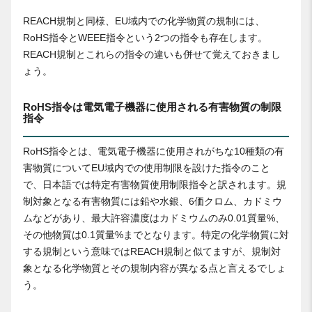
REACH規制と同様、EU域内での化学物質の規制には、
RoHS指令とWEEE指令という2つの指令も存在します。
REACH規制とこれらの指令の違いも併せて覚えておきまし
ょう。
RoHS指令は電気電子機器に使用される有害物質の制限
指令
RoHS指令とは、電気電子機器に使用されがちな10種類の有
害物質についてEU域内での使用制限を設けた指令のこと
で、日本語では特定有害物質使用制限指令と訳されます。規
制対象となる有害物質には鉛や水銀、6価クロム、カドミウ
ムなどがあり、最大許容濃度はカドミウムのみ0.01質量%、
その他物質は0.1質量%までとなります。特定の化学物質に対
する規制という意味ではREACH規制と似てますが、規制対
象となる化学物質とその規制内容が異なる点と言えるでしょ
う。