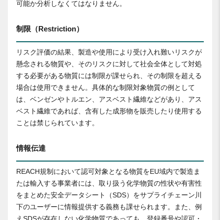
可能か分析しなくてはなりません。
制限（Restriction）
リスク評価の結果、製造や使用により受け入れ難いリスクが
懸念される物質や、そのリスクに対して社会全体として対処
する必要がある物質には制限が課せられ、その制限を超える
場合は使用できません。具体的な制限対象物質の例として
は、ベンゼンやトルエン、アスベスト繊維などがあり、アス
ベスト繊維であれば、含有した成形物を販売したり使用する
ことは禁じられています。
情報伝達
REACH規制において認可対象となる物質をEU域内で製造ま
たは輸入する事業者には、取り扱う化学物質の性状や有害性
をまとめた安全データシート（SDS）をサプライチェーン川
下のユーザーに情報提供する義務も課せられます。また、例
えSDSが存在しない化学物質であっても、登録番号や認可・