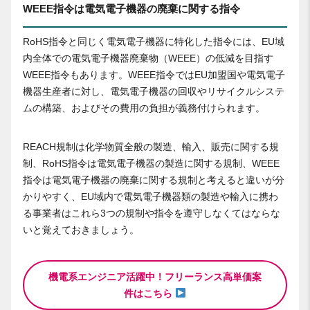
WEEE指令は電気電子機器の廃棄に関する指令
RoHS指令と同じく電気電子機器に特化した指令には、EU域
内全体での電気電子機器廃棄物（WEEE）の低減を目指す
WEEE指令もあります。WEEE指令ではEU加盟国や電気電子
機器生産者に対し、電気電子機器の回収やリサイクルシステ
ムの構築、およびその費用の負担が義務付けられます。
REACH規制は化学物質全般の製造、輸入、販売に関する規
制、RoHS指令は電気電子機器の製造に関する規制、WEEE
指令は電気電子機器の廃棄に関する規制と考えると違いが分
かりやすく、EU域内で電気電子機器類の製造や輸入に携わ
る事業者はこれら3つの規制や指令を遵守しなくてはならな
いと覚えておきましょう。
機電系エンジニア活躍中！フリーランス高単価案
件はこちら