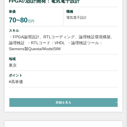
FPGAの設計開発：電気電子設計
単価
職種
電気電子設計
70~80
万円
スキル
・FPGA論理設計、RTLコーディング、論理検証環境構築、
論理検証
・RTLコード：VHDL
・論理検証ツール：
Siemens製Questa/ModelSIM
地域
東京
ポイント
#高単価
詳細を見る