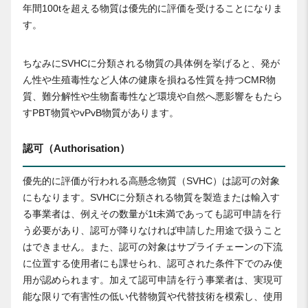
年間100tを超える物質は優先的に評価を受けることになりま
す。
ちなみにSVHCに分類される物質の具体例を挙げると、発が
ん性や生殖毒性など人体の健康を損ねる性質を持つCMR物
質、難分解性や生物畜毒性など環境や自然へ悪影響をもたら
すPBT物質やvPvB物質があります。
認可（Authorisation）
優先的に評価が行われる高懸念物質（SVHC）は認可の対象
にもなります。SVHCに分類される物質を製造または輸入す
る事業者は、例えその数量が1t未満であっても認可申請を行
う必要があり、認可が降りなければ申請した用途で扱うこと
はできません。また、認可の対象はサプライチェーンの下流
に位置する使用者にも課せられ、認可された条件下でのみ使
用が認められます。加えて認可申請を行う事業者は、実現可
能な限りで有害性の低い代替物質や代替技術を模索し、使用