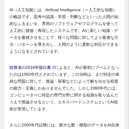
AI（人工知能）は、Artficial Intelligence（＝人工的な知能）
の略語です。思考や認識・学習・判断などといった人間の知
的なふるまいを、専用のソフトウェアやプログラムを使って
人工的に模倣・再現したシステムです。AIに新しい知識・デ
ータを蓄積させることで、様々な問題に対してより最適な方
法・パターンを導き出し、人間のように柔軟な対応ができる
ようになるとされています。
総務省の2016年版白書
によると、AIが最初にブームとなっ
たのは1950年代とされています。この当時は、まだ特定の単
純な問題に対して、推論・探索などによって解を出せる程度
の能力・定義しかありませんでした。しかし1980年代には、
コンピューターに特定の専門分野に関する知識を取り込んだ
うえで推論させるという、エキスパートシステムというAI技
術が実現しています。
さらに2000年代以降には、膨大な数・種類のデータをAI自身