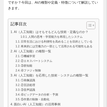
ですか？今回は、AIの種類や定義・特徴について解説してい
きます。
記事目次
AI（人工知能）はそもそもどんな技術・定義なのか？
人間の思考・学習能力を再現したシステム
日常生活における利便性を高めることを目的としている
将来的には労働力の一部として活用される可能性もある
AI（人工知能）の種類一覧
①機械学習
②エキスパートシステム
③群知能
④ファジィ制御
AI（人工知能）を応用した技術・システムの種類一覧
①画像認識
②言語処理
③音声認識
④ビッグデータの分析・予測
⑤作業の制御・自動化
面白いAI（人工知能）の活用事例