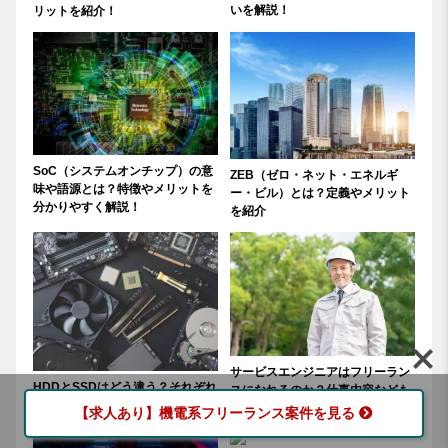
いを解説！
リットを紹介！
SoC（システムオンチップ）の意
ZEB（ゼロ・ネット・エネルギ
味や語源とは？特徴やメリットを
ー・ビル）とは？定義やメリット
分かりやすく解説！
を紹介
サービスエンジニアはフリーラン
HDDとSSDはどう違う？それぞれ
スになれるのか？仕事内容なども
の構造と特徴を紹介！
含めて解説！
【求人あり】機電系フリーランス案件を見る