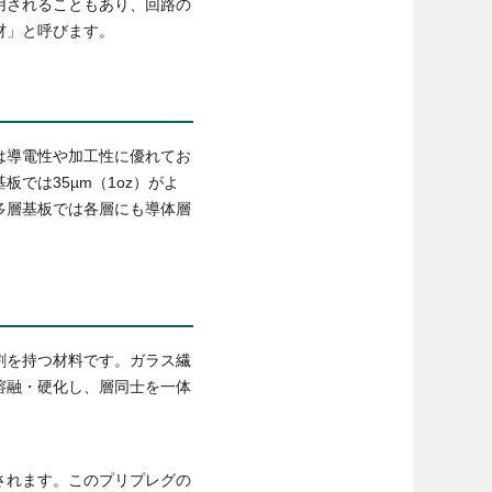
用されることもあり、回路の
材」と呼びます。
は導電性や加工性に優れてお
では35µm（1oz）がよ
多層基板では各層にも導体層
割を持つ材料です。ガラス繊
溶融・硬化し、層同士を一体
されます。このプリプレグの