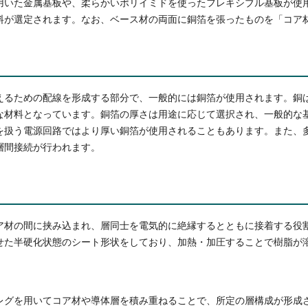
用いた金属基板や、柔らかいポリイミドを使ったフレキシブル基板が使
料が選定されます。なお、ベース材の両面に銅箔を張ったものを「コア
えるための配線を形成する部分で、一般的には銅箔が使用されます。銅
材料となっています。銅箔の厚さは用途に応じて選択され、一般的な基板
を扱う電源回路ではより厚い銅箔が使用されることもあります。また、
層間接続が行われます。
ア材の間に挟み込まれ、層同士を電気的に絶縁するとともに接着する役
せた半硬化状態のシート形状をしており、加熱・加圧することで樹脂が
レグを用いてコア材や導体層を積み重ねることで、所定の層構成が形成