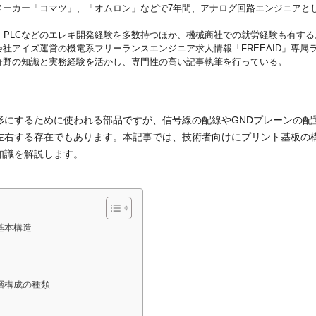
メーカー「コマツ」、「オムロン」などで7年間、アナログ回路エンジニアと
U、PLCなどのエレキ開発経験を多数持つほか、機械商社での就労経験も有する
会社アイズ運営の機電系フリーランスエンジニア求人情報「FREEAID」専属
分野の知識と実務経験を活かし、専門性の高い記事執筆を行っている。
形にするために使われる部品ですが、信号線の配線やGNDプレーンの配
左右する存在でもあります。本記事では、技術者向けにプリント基板の
知識を解説します。
基本構造
層構成の種類