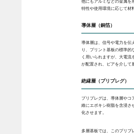
他にもアルミなどの金属を
特性や使用環境に応じて材
導体層（銅箔）
導体層は、信号や電力を伝
り、プリント基板の標準的な
く用いられますが、大電流
が配置され、ビアを介して
絶縁層（プリプレグ）
プリプレグは、導体層やコ
維にエポキシ樹脂を含浸さ
化させます。
多層基板では、このプリプ