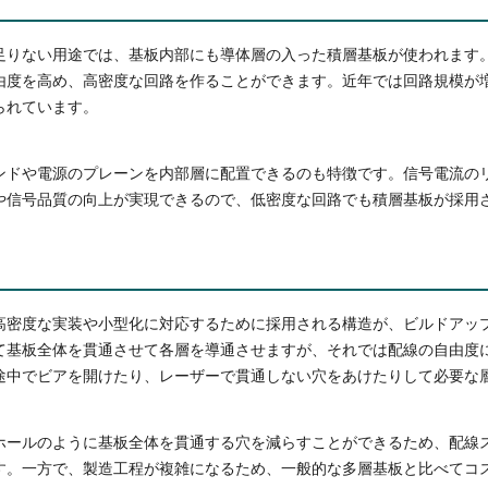
足りない用途では、基板内部にも導体層の入った積層基板が使われます。
由度を高め、高密度な回路を作ることができます。近年では回路規模が
られています。
ンドや電源のプレーンを内部層に配置できるのも特徴です。信号電流の
や信号品質の向上が実現できるので、低密度な回路でも積層基板が採用
高密度な実装や小型化に対応するために採用される構造が、ビルドアッ
て基板全体を貫通させて各層を導通させますが、それでは配線の自由度
途中でビアを開けたり、レーザーで貫通しない穴をあけたりして必要な
ホールのように基板全体を貫通する穴を減らすことができるため、配線
す。一方で、製造工程が複雑になるため、一般的な多層基板と比べてコ