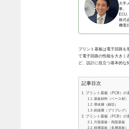
大手
事。
EC
株式
機電
プリント基板は電子回路を
て電子回路の性能を大きく
ど、設計に役立つ基本的な
記事目次
プリント基板（PCB）の
基板材料（ベース材）
導体層（銅箔）
絶縁層（プリプレグ）
プリント基板（PCB）の
片面基板・両面基板
積層基板（多層基板）