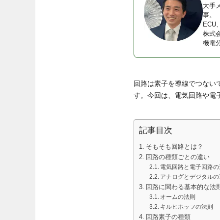
大手
事。
EC
株式
機電
回路は素子を導線でつない
す。今回は、電気回路や電
記事目次
そもそも回路とは？
回路の種類ごとの違い
電気回路と電子回路の
アナログとデジタルの
回路に関わる基本的な法
オームの法則
キルヒホッフの法則
回路素子の種類