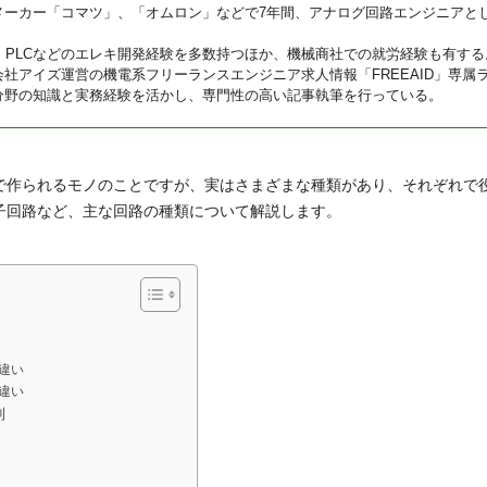
メーカー「コマツ」、「オムロン」などで7年間、アナログ回路エンジニアと
U、PLCなどのエレキ開発経験を多数持つほか、機械商社での就労経験も有する
会社アイズ運営の機電系フリーランスエンジニア求人情報「FREEAID」専属
分野の知識と実務経験を活かし、専門性の高い記事執筆を行っている。
で作られるモノのことですが、実はさまざまな種類があり、それぞれで
子回路など、主な回路の種類について解説します。
違い
違い
則