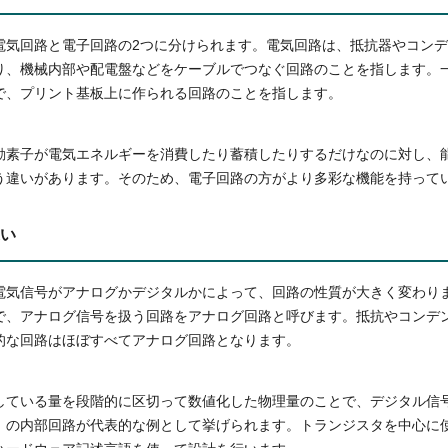
電気回路と電子回路の2つに分けられます。電気回路は、抵抗器やコン
り、機械内部や配電盤などをケーブルでつなぐ回路のことを指します。
で、プリント基板上に作られる回路のことを指します。
動素子が電気エネルギーを消費したり蓄積したりするだけなのに対し、
う違いがあります。そのため、電子回路の方がより多彩な機能を持って
い
電気信号がアナログかデジタルかによって、回路の性質が大きく変わり
で、アナログ信号を扱う回路をアナログ回路と呼びます。抵抗やコンデ
的な回路はほぼすべてアナログ回路となります。
している量を段階的に区切って数値化した物理量のことで、デジタル信
）の内部回路が代表的な例として挙げられます。トランジスタを中心に使い