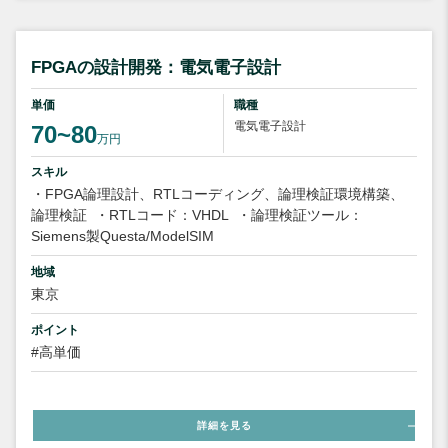
FPGAの設計開発：電気電子設計
単価
職種
電気電子設計
70~80
万円
スキル
・FPGA論理設計、RTLコーディング、論理検証環境構築、
論理検証
・RTLコード：VHDL
・論理検証ツール：
Siemens製Questa/ModelSIM
地域
東京
ポイント
#高単価
詳細を見る