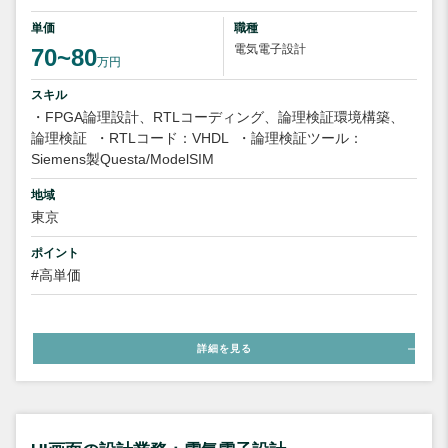
単価
職種
電気電子設計
70~80
万円
スキル
・FPGA論理設計、RTLコーディング、論理検証環境構築、
論理検証
・RTLコード：VHDL
・論理検証ツール：
Siemens製Questa/ModelSIM
地域
東京
ポイント
#高単価
詳細を見る