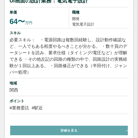
UI画面の設計業務：電気電子設計
単価
職種
開発
64〜
万円
電気電子設計
スキル
必要スキル： ・電源回路は複数回経験し、設計動作確認な
ど、一人でもある程度やるべきことが分かる。 ・数十頁のデ
ータシートを読み、要求仕様（タイミング/電圧など）が理解
できる ・その他左記の回路の種類の中で、回路設計の実務経
験が１回以上ある。 ・回路修正ができる（半田付け、ジャン
パー処理）
地域
関西
ポイント
#業務委託
#駅近
詳細を見る