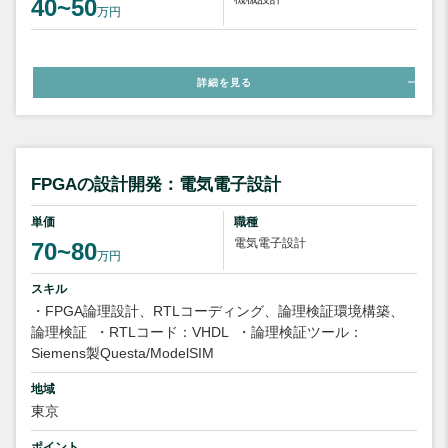
40~50
万円
詳細を見る
FPGAの設計開発：電気電子設計
単価
職種
電気電子設計
70~80
万円
スキル
・FPGA論理設計、RTLコーディング、論理検証環境構築、
論理検証
・RTLコード：VHDL
・論理検証ツール：
Siemens製Questa/ModelSIM
地域
東京
ポイント