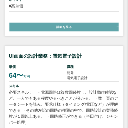
#高単価
詳細を見る
UI画面の設計業務：電気電子設計
単価
職種
開発
64〜
万円
電気電子設計
スキル
必要スキル： ・電源回路は複数回経験し、設計動作確認な
ど、一人でもある程度やるべきことが分かる。 ・数十頁のデ
ータシートを読み、要求仕様（タイミング/電圧など）が理解
できる ・その他左記の回路の種類の中で、回路設計の実務経
験が１回以上ある。 ・回路修正ができる（半田付け、ジャン
パー処理）