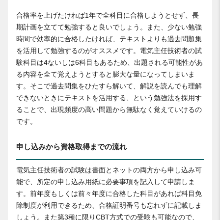
合格率を上げたければ1年で全科目に合格しようとせず、長
期計画を立てて勉強すると良いでしょう。また、少ない勉強
時間で効率的に合格したければ、テキストよりも過去問題集
を活用して勉強するのがオススメです。電気主任技術者の試
験科目は4ないしは6科目もあるため、出題される可能性があ
る内容を全て覚えようとすると膨大な量になってしまいま
す。そこで過去問集をひたすら解いて、解説を読んでも理解
できないときにテキストを活用する、という勉強法を採用す
ることで、出現頻度の高い問題から無駄なく覚えていけるの
です。
申し込みから資格取得までの流れ
電気主任技術者の試験は書面とネットの両方から申し込み可
能で、所定の申し込み用紙に必要事項を記入して申請しま
す。前年度もしくは前々年度に合格した科目があれば科目免
除制度が利用できるため、合格証明番号も忘れずに記載しま
しょう。また第3種に限りCBT方式での受験も可能なので、