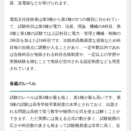
器、送電線などが挙げられます。
電気主任技術者は第3種から第1種の3つの種別に分かれてい
て、試験科目は第3種が電力、法規、理論、機械の4科目、第
2種と第1種の試験では上記科目に電力・管理と機械・制御の
2科目を加えた計6科目です。比較的高難易度な資格なため科
目毎の合格点に調整が入ることがあり、一定年数以内であれ
ば合格科目が免除される科目合格制度や、一定以上の学歴や
実務経験を積むことで免状が交付される認定制度なども用意
されています。
各級のレベル
試験のレベルは第3種が最も低く、第1種が最も高いです。第
3種の試験は高等学校卒業程度の水準とされており、出題さ
れる問題は高校で習う数学や物理の公式を使えば解くことが
できます。ただ実際には覚える公式の数が多く、試験範囲の
広さや科目数の多さも相まって試験難易度は非常に高く、近