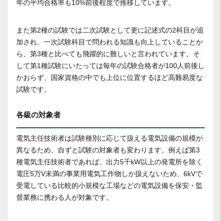
年の平均合格率も10%前後程度で推移しています。
また第2種の試験では二次試験として更に記述式の2科目が追
加され、一次試験科目で問われる知識も向上していることか
ら、第3種と比べても飛躍的に難しいと言われています。そ
して第1種試験にいたっては毎年の試験合格者が100人前後し
かおらず、国家資格の中でも上位に位置するほど高難易度な
試験です。
各級の対象者
電気主任技術者は試験種別に応じて扱える電気設備の規模が
異なるため、自ずと試験の対象者も変わります。例えば第3
種電気主任技術者であれば、出力5千kW以上の発電所を除く
電圧5万V未満の事業用電気工作物しか扱えないため、6kVで
受電している比較的小規模な工場などの電気設備を保安・監
督業務に携わる人が対象です。