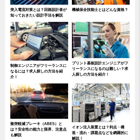
突入電流対策とは？回路設計者が
機械保全技能士とはどんな資格？
知っておきたい設計手法を解説
プリント基板設計エンジニアがフ
制御エンジニアがフリーランスに
リーランスになるのは難しい？求
なるには？求人探しの方法を紹
人探しの方法を紹介！
介！
衝突軽減ブレーキ（ABES）と
イオン注入装置とは？利点・構
は？安全性の能力と限界、注意点
造・流れ・課題点などを網羅的に
も解説
解説！