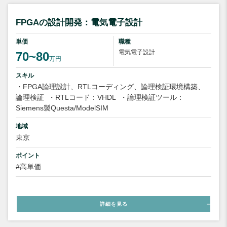
FPGAの設計開発：電気電子設計
単価
職種
電気電子設計
70~80
万円
スキル
・FPGA論理設計、RTLコーディング、論理検証環境構築、
論理検証
・RTLコード：VHDL
・論理検証ツール：
Siemens製Questa/ModelSIM
地域
東京
ポイント
#高単価
詳細を見る