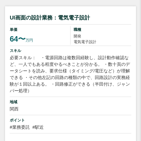
UI画面の設計業務：電気電子設計
単価
職種
開発
64〜
万円
電気電子設計
スキル
必要スキル： ・電源回路は複数回経験し、設計動作確認な
ど、一人でもある程度やるべきことが分かる。 ・数十頁のデ
ータシートを読み、要求仕様（タイミング/電圧など）が理解
できる ・その他左記の回路の種類の中で、回路設計の実務経
験が１回以上ある。 ・回路修正ができる（半田付け、ジャン
パー処理）
地域
関西
ポイント
#業務委託
#駅近