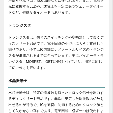
声信号を取り出す検波回路などに使われます。また、電流を
光に変換するLEDや、逆電圧を一定に保つツェナーダイオー
ドなど、特殊なダイオードもあります。
トランジスタ
トランジスタは、信号のスイッチングや増幅器として働くデ
ィスクリート部品です。電子回路の小型化に大きく貢献した
部品であり、今ではIC内部にナノメートルサイズのトランジ
スタが形成されるまでに至っています。主にバイポーラトラ
ンジスタ、MOSFET、IGBTに分類されており、用途に応じ
て使い分けを行います。
水晶振動子
水晶振動子は、特定の周波数を持ったクロック信号を出力す
るディスクリート部品です。非常に安定した周波数の信号を
出せるのが特徴で、ICを適切に制御するためのクロック源と
して欠かせない存在であり、電子回路に必ず一つは使われま