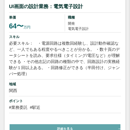
UI画面の設計業務：電気電子設計
単価
職種
開発
64〜
万円
電気電子設計
スキル
必要スキル： ・電源回路は複数回経験し、設計動作確認な
ど、一人でもある程度やるべきことが分かる。 ・数十頁のデ
ータシートを読み、要求仕様（タイミング/電圧など）が理解
できる ・その他左記の回路の種類の中で、回路設計の実務経
験が１回以上ある。 ・回路修正ができる（半田付け、ジャン
パー処理）
地域
関西
ポイント
#業務委託
#駅近
詳細を見る