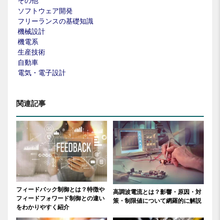
その他
ソフトウェア開発
フリーランスの基礎知識
機械設計
機電系
生産技術
自動車
電気・電子設計
関連記事
フィードバック制御とは？特徴や
高調波電流とは？影響・原因・対
フィードフォワード制御との違い
策・制限値について網羅的に解説
をわかりやすく紹介