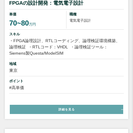
FPGAの設計開発：電気電子設計
単価
職種
電気電子設計
70~80
万円
スキル
・FPGA論理設計、RTLコーディング、論理検証環境構築、
論理検証
・RTLコード：VHDL
・論理検証ツール：
Siemens製Questa/ModelSIM
地域
東京
ポイント
#高単価
詳細を見る