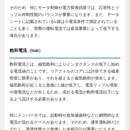
そのため、特にモータ制御や電力変換回路では、応答性とリ
ップル抑制性能のバランスが重要になります。また、データ
シートに記載されているL値は小電流条件で測定されている
ことも多く、実際の運転電流では直流重畳によって低下する
場合があります。
飽和電流（Isat）
飽和電流とは、磁気飽和によりインダクタンスが低下し始め
る電流値のことです。リアクトルのコアには許容できる磁束
密度に限界があり、それを超えると磁気飽和が発生します。
磁気飽和が起こると急激にL値が低下し、電流リップル増加
や過電流などが生じるため、流れる電流が飽和電流以下にな
るよう設計する必要があります。
特にインバータでは、起動時や急加減速時などに瞬間的な大
電流が流れるケースがあります。そのため、通常運転時だけ
でなく、過渡状態まで考慮した余裕設計が重要になります。