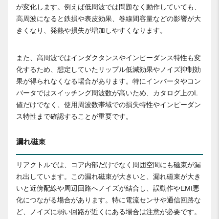
が変化します。例えば低周波では問題なく動作していても、
高周波になると鉄損や表皮効果、巻線間容量などの影響が大
きくなり、発熱や損失が増加しやすくなります。
また、高周波ではインダクタンスやインピーダンス特性も変
化するため、想定していたリップル低減効果やノイズ抑制効
果が得られなくなる場合があります。特にインバータやコン
バータではスイッチング周波数が高いため、カタログ上のL
値だけでなく、使用周波数帯域での損失特性やインピーダン
ス特性まで確認することが重要です。
漏れ磁束
リアクトルでは、コア内部だけでなく周囲空間にも磁束が漏
れ出しています。この漏れ磁束が大きいと、漏れ磁束が大き
いと近傍配線や周辺回路へノイズが結合し、誤動作やEMI悪
化につながる場合があります。特に電流センサや通信回路な
ど、ノイズに弱い回路が近くにある場合は注意が必要です。