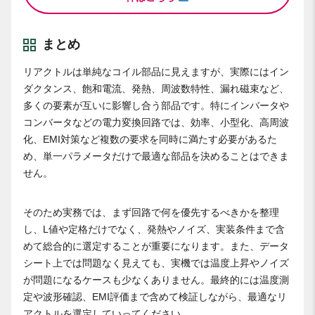
まとめ
リアクトルは単純なコイル部品に見えますが、実際にはイン
ダクタンス、飽和電流、発熱、周波数特性、漏れ磁束など、
多くの要素が互いに影響し合う部品です。特にインバータや
コンバータなどの電力変換回路では、効率、小型化、高周波
化、EMI対策など複数の要求を同時に満たす必要があるた
め、単一パラメータだけで最適な部品を決めることはできま
せん。
そのため実務では、まず回路で何を優先するべきかを整理
し、L値や定格だけでなく、発熱やノイズ、実装条件まで含
めて総合的に選定することが重要になります。また、データ
シート上では問題なく見えても、実機では温度上昇やノイズ
が問題になるケースも少なくありません。最終的には温度測
定や波形確認、EMI評価まで含めて検証しながら、最適なリ
アクトルを選定していってください。