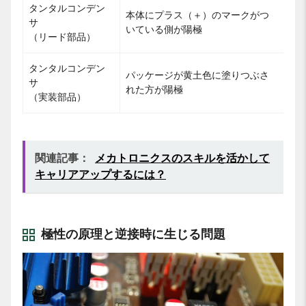
タンタルコンデン
本体にプラス（＋）のマークがつ
サ
いている側が陽極
（リード部品）
タンタルコンデン
パッケージが黄土色に塗りつぶさ
サ
れた方が陽極
（実装部品）
関連記事：
メカトロニクスのスキルを活かして
キャリアアップするには？
極性の原理と逆接時に生じる問題