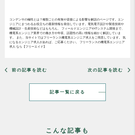
コンデンサの極性とは？種類ごとの有無や逆接による影響を解説のページです。エン
ジニアにまつわるお役立ちの最新情報を発信しています。電気電子設計や製造技術や
機械設計・生産技術などはもちろん、 フィールドエンジニアやITシステム開発まで、
機電系エンジニア業界での働き方や年収、話題性の高い情報を細かく解説していま
す。 また、当サイトではフリーランス機電系エンジニア求人をご用意しています。 気
になるエンジニア求人があれば、ご応募ください。 フリーランスの機電系エンジニア
求人 なら【フリーエイド】
前の記事を読む
次の記事を読む
記事一覧に戻る
こんな記事も