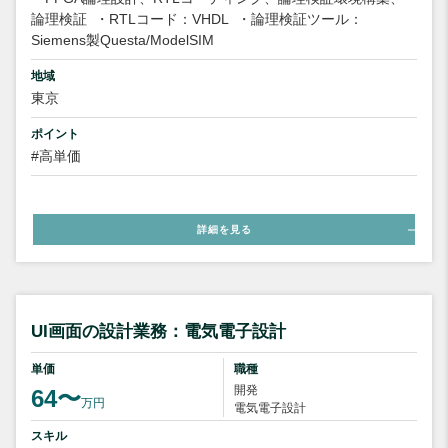
論理検証
・RTLコード：VHDL
・論理検証ツール：
Siemens製Questa/ModelSIM
地域
東京
ポイント
#高単価
詳細を見る
UI画面の設計業務：電気電子設計
単価
職種
開発
64〜
万円
電気電子設計
スキル