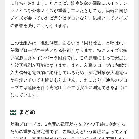
に打ち消されます。たとえば、測定対象の回路にスイッチン
グノイズや外来ノイズが重畳していたとしても、両端に同じ
ノイズが乗っていれば差分はゼロとなり、結果としてノイズ
の影響を受けにくくなります。
この仕組みは「差動測定」あるいは「同相除去」と呼ばれ、
差動プローブの中核となる技術となります。特にノイズの多
い電源回路やインバータ回路では、この原理によって安定し
た波形観測が可能になります。また、差動プローブは内部で
入力信号を電気的に絶縁しているため、測定対象が大地電位
から浮いていても問題ありません。これにより、通常のプロ
ーブでは危険を伴う高電圧回路でも安全に測定できるように
なっています。
まとめ
差動プローブは、2点間の電圧差を安全かつ正確に測定する
ための重要な測定器です。差動測定という原理によってノイ