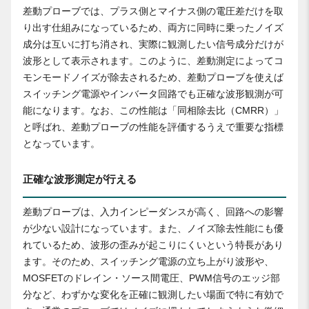
差動プローブでは、プラス側とマイナス側の電圧差だけを取
り出す仕組みになっているため、両方に同時に乗ったノイズ
成分は互いに打ち消され、実際に観測したい信号成分だけが
波形として表示されます。このように、差動測定によってコ
モンモードノイズが除去されるため、差動プローブを使えば
スイッチング電源やインバータ回路でも正確な波形観測が可
能になります。なお、この性能は「同相除去比（CMRR）」
と呼ばれ、差動プローブの性能を評価するうえで重要な指標
となっています。
正確な波形測定が行える
差動プローブは、入力インピーダンスが高く、回路への影響
が少ない設計になっています。また、ノイズ除去性能にも優
れているため、波形の歪みが起こりにくいという特長があり
ます。そのため、スイッチング電源の立ち上がり波形や、
MOSFETのドレイン・ソース間電圧、PWM信号のエッジ部
分など、わずかな変化を正確に観測したい場面で特に有効で