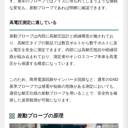
す。通常のプローブではノイズに埋もれてしまうような微細
な変化も、差動プローブであれば明瞭に確認できます。
高電圧測定に適している
差動プローブは内部に高耐圧設計と絶縁構造が施されてお
り、高耐圧タイプの製品では数百ボルトから数千ボルトに及
ぶ電圧を安全に測定できます。内部には高耐圧抵抗や絶縁回
路が組み込まれており、測定者やオシロスコープ本体を高電
圧から保護する構造になっています。
このため、商用電源回路やインバータ回路など、通常のGND
基準プローブでは感電や短絡の危険がある測定においても、
適切な耐圧仕様の差動プローブを用いることで、安全性を確
保した波形観測が可能になります。
差動プローブの原理