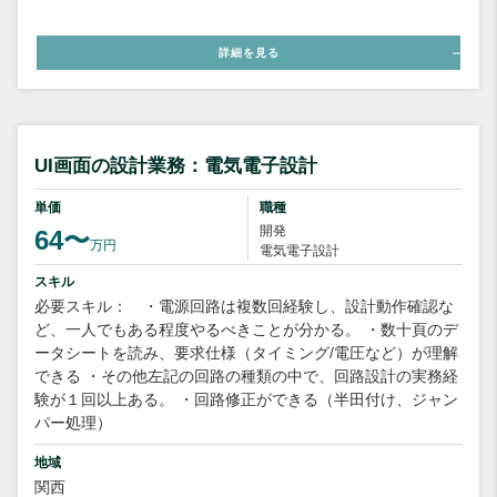
詳細を見る
UI画面の設計業務：電気電子設計
単価
職種
開発
64〜
万円
電気電子設計
スキル
必要スキル： ・電源回路は複数回経験し、設計動作確認な
ど、一人でもある程度やるべきことが分かる。 ・数十頁のデ
ータシートを読み、要求仕様（タイミング/電圧など）が理解
できる ・その他左記の回路の種類の中で、回路設計の実務経
験が１回以上ある。 ・回路修正ができる（半田付け、ジャン
パー処理）
地域
関西