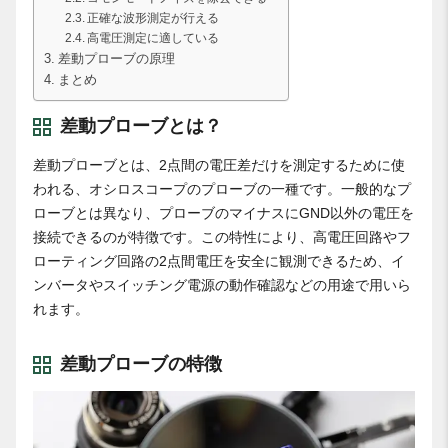
正確な波形測定が行える
高電圧測定に適している
差動プローブの原理
まとめ
差動プローブとは？
差動プローブとは、2点間の電圧差だけを測定するために使
われる、オシロスコープのプローブの一種です。一般的なプ
ローブとは異なり、プローブのマイナスにGND以外の電圧を
接続できるのが特徴です。この特性により、高電圧回路やフ
ローティング回路の2点間電圧を安全に観測できるため、イ
ンバータやスイッチング電源の動作確認などの用途で用いら
れます。
差動プローブの特徴