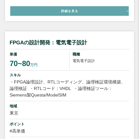
詳細を見る
FPGAの設計開発：電気電子設計
単価
職種
電気電子設計
70~80
万円
スキル
・FPGA論理設計、RTLコーディング、論理検証環境構築、
論理検証
・RTLコード：VHDL
・論理検証ツール：
Siemens製Questa/ModelSIM
地域
東京
ポイント
#高単価