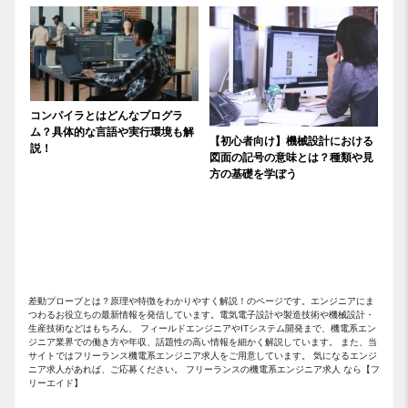
コンパイラとはどんなプログラ
ム？具体的な言語や実行環境も解
【初心者向け】機械設計における
説！
図面の記号の意味とは？種類や見
方の基礎を学ぼう
差動プローブとは？原理や特徴をわかりやすく解説！のページです。エンジニアにま
つわるお役立ちの最新情報を発信しています。電気電子設計や製造技術や機械設計・
生産技術などはもちろん、 フィールドエンジニアやITシステム開発まで、機電系エン
ジニア業界での働き方や年収、話題性の高い情報を細かく解説しています。 また、当
サイトではフリーランス機電系エンジニア求人をご用意しています。 気になるエンジ
ニア求人があれば、ご応募ください。 フリーランスの機電系エンジニア求人 なら【フ
リーエイド】