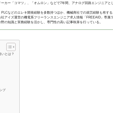
メーカー「コマツ」、「オムロン」などで7年間、アナログ回路エンジニアと
U、PLCなどのエレキ開発経験を多数持つほか、機械商社での就労経験も有する
会社アイズ運営の機電系フリーランスエンジニア求人情報「FREEAID」専属
分野の知識と実務経験を活かし、専門性の高い記事執筆を行っている。
違いとは？
ンプ