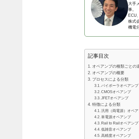
大手
事。
EC
株式
機電
記事目次
オペアンプの種類ごとの
オペアンプの概要
プロセスによる分類
バイポーラオペアンプ
CMOSオペアンプ
JFETオペアンプ
特徴による分類
汎用（両電源）オペア
単電源オペアンプ
Rail to Railオペアンプ
低雑音オペアンプ
高精度オペアンプ