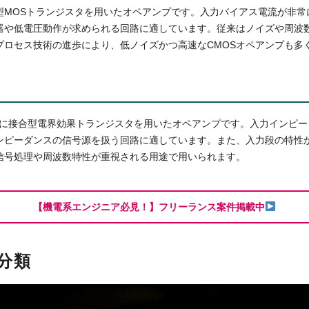
補型MOSトランジスタを用いたオペアンプです。入力バイアス電流が非
器や低電圧動作が求められる回路に適しています。従来はノイズや周波
プロセス技術の進歩により、低ノイズかつ高速なCMOSオペアンプも多
力段に接合型電界効果トランジスタを用いたオペアンプです。入力インピ
ンピーダンスの信号源を扱う回路に適しています。また、入力段の特性
信号処理や周波数特性が重視される用途で用いられます。
【機電系エンジニア必見！】フリーランス案件掲載中
分類