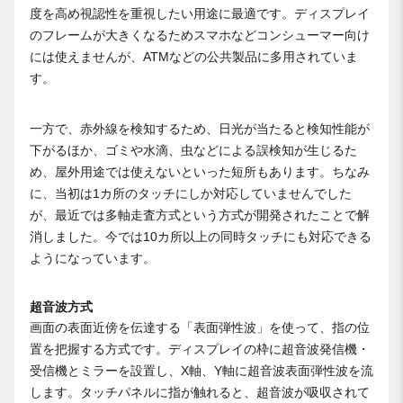
度を高め視認性を重視したい用途に最適です。ディスプレイ
のフレームが大きくなるためスマホなどコンシューマー向け
には使えませんが、ATMなどの公共製品に多用されていま
す。
一方で、赤外線を検知するため、日光が当たると検知性能が
下がるほか、ゴミや水滴、虫などによる誤検知が生じるた
め、屋外用途では使えないといった短所もあります。ちなみ
に、当初は1カ所のタッチにしか対応していませんでした
が、最近では多軸走査方式という方式が開発されたことで解
消しました。今では10カ所以上の同時タッチにも対応できる
ようになっています。
超音波方式
画面の表面近傍を伝達する「表面弾性波」を使って、指の位
置を把握する方式です。ディスプレイの枠に超音波発信機・
受信機とミラーを設置し、X軸、Y軸に超音波表面弾性波を流
します。タッチパネルに指が触れると、超音波が吸収されて