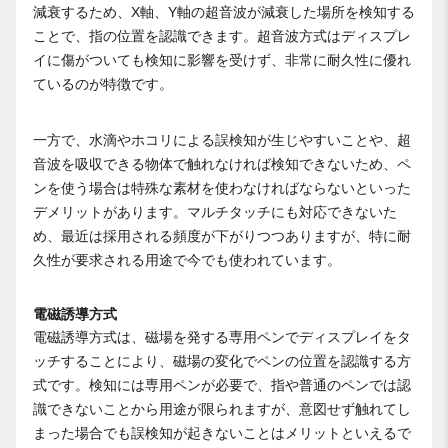
減衰するため、X軸、Y軸の超音波が減衰した場所を検知する
ことで、指の位置を認識できます。超音波方式はディスプレ
イに傷がついても検知に影響を受けず、非常に耐久性に優れ
ているのが特徴です。
一方で、水滴やホコリによる誤検知が生じやすいことや、超
音波を吸収できる物体で触れなければ検知できないため、ペ
ンを使う場合は特殊な素材を使わなければならないといった
デメリットがあります。マルチタッチにも対応できないた
め、最近は採用される頻度が下がりつつありますが、特に耐
久性が要求される用途で今でも使われています。
電磁誘導方式
電磁誘導方式は、磁場を発する専用ペンでディスプレイをタ
ッチすることにより、磁場の変化でペンの位置を認識する方
式です。検知には専用ペンが必要で、指や普通のペンでは認
識できないことから用途が限られますが、意図せず触れてし
まった場合でも誤検知が起きないことはメリットといえるで