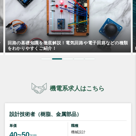
類
MEMSはLSIとどう違う？半導体としての特徴や使用例とは
機電系求人はこちら
設計技術者（樹脂、金属部品）
単価
職種
機械設計
40~50
万円