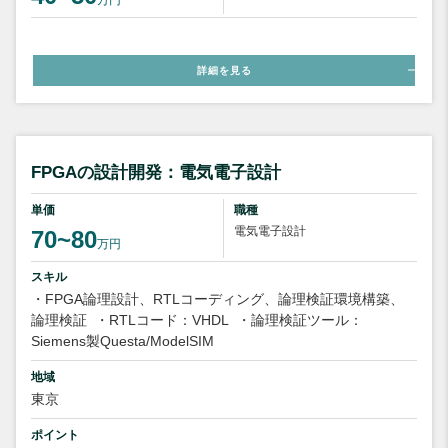
詳細を見る
FPGAの設計開発：電気電子設計
単価
職種
電気電子設計
70~80
万円
スキル
・FPGA論理設計、RTLコーディング、論理検証環境構築、
論理検証
・RTLコード：VHDL
・論理検証ツール：
Siemens製Questa/ModelSIM
地域
東京
ポイント