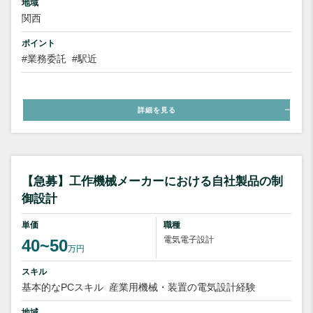
地域
関西
ポイント
#業務委託
#駅近
詳細を見る
【急募】工作機械メーカーにおける自社製品の制
御設計
単価
職種
電気電子設計
40~50
万円
スキル
基本的なPCスキル
産業用機械・装置の電気設計経験
地域