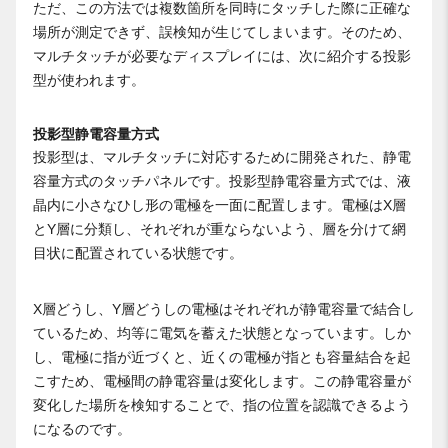
ただ、この方法では複数箇所を同時にタッチした際に正確な
場所が測定できず、誤検知が生じてしまいます。そのため、
マルチタッチが必要なディスプレイには、次に紹介する投影
型が使われます。
投影型静電容量方式
投影型は、マルチタッチに対応するために開発された、静電
容量方式のタッチパネルです。投影型静電容量方式では、液
晶内に小さなひし形の電極を一面に配置します。電極はX層
とY層に分類し、それぞれが重ならないよう、層を分けて網
目状に配置されている状態です。
X層どうし、Y層どうしの電極はそれぞれが静電容量で結合し
ているため、均等に電気を蓄えた状態となっています。しか
し、電極に指が近づくと、近くの電極が指とも容量結合を起
こすため、電極間の静電容量は変化します。この静電容量が
変化した場所を検知することで、指の位置を認識できるよう
になるのです。