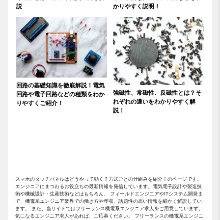
説
かりやすく説明！
回路の基礎知識を徹底解説！電気
強磁性、常磁性、反磁性とは？そ
回路や電子回路などの種類をわか
れぞれの違いをわかりやすく解
りやすくご紹介！
説！
スマホのタッチパネルはどうやって動く？方式ごとの仕組みを紹介！のページです。
エンジニアにまつわるお役立ちの最新情報を発信しています。電気電子設計や製造技
術や機械設計・生産技術などはもちろん、 フィールドエンジニアやITシステム開発ま
で、機電系エンジニア業界での働き方や年収、話題性の高い情報を細かく解説してい
ます。 また、当サイトではフリーランス機電系エンジニア求人をご用意しています。
気になるエンジニア求人があれば、ご応募ください。 フリーランスの機電系エンジニ