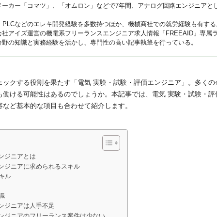
メーカー「コマツ」、「オムロン」などで7年間、アナログ回路エンジニアと
U、PLCなどのエレキ開発経験を多数持つほか、機械商社での就労経験も有する
会社アイズ運営の機電系フリーランスエンジニア求人情報「FREEAID」専属
分野の知識と実務経験を活かし、専門性の高い記事執筆を行っている。
ェックする役割を果たす「電気 実験・試験・評価エンジニア」。多くの
も働ける可能性はあるのでしょうか。本記事では、電気 実験・試験・評
容など基本的な項目も合わせて紹介します。
ンジニアとは
エンジニアに求められるスキル
キル
識
ンジニアは人手不足
エンジニアのフリーランス案件は少ない