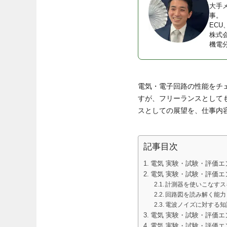
大手
事。
EC
株式
機電
電気・電子回路の性能をチ
すが、フリーランスとして
スとしての展望を、仕事内
記事目次
電気 実験・試験・評価エ
電気 実験・試験・評価
計測器を使いこなすス
回路図を読み解く能力
電波ノイズに対する知
電気 実験・試験・評価エ
電気 実験・試験・評価