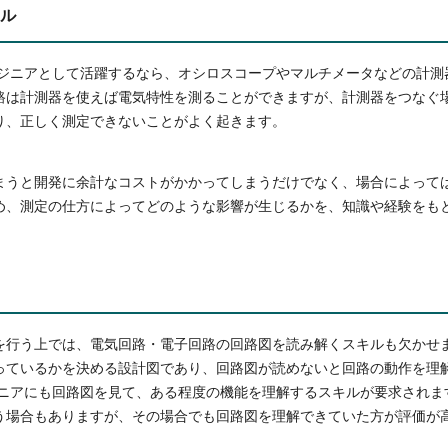
ル
ンジニアとして活躍するなら、オシロスコープやマルチメータなどの計測
路は計測器を使えば電気特性を測ることができますが、計測器をつなぐ
り、正しく測定できないことがよく起きます。
まうと開発に余計なコストがかかってしまうだけでなく、場合によって
め、測定の仕方によってどのような影響が生じるかを、知識や経験をも
を行う上では、電気回路・電子回路の回路図を読み解くスキルも欠かせ
っているかを決める設計図であり、回路図が読めないと回路の動作を理
ジニアにも回路図を見て、ある程度の機能を理解するスキルが要求されま
う場合もありますが、その場合でも回路図を理解できていた方が評価が