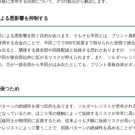
基板に塗布する目的について、3つの観点から解説します。
よる悪影響を抑制する
田による悪影響を防ぐ目的があります。そもそも半田とは、プリント基
使用する合金のことで、半田ごてで300℃程度まで熱せられた状態で接
み出ると、隣接する接合部や回路配線と短絡する恐れがありますが、ソ
半田が接合部以外に拡がるリスクが抑えられます。また、ソルダーレジ
め、万が一接合部から半田がはみ出たとしても、プリント基板自体がダ
保つため
パターンの絶縁性を保つ目的もあります。ソルダーレジストが塗布され
となっているため、ほこり等の接触によって短絡するリスクが非常に高
配線同士が物理的に近接するため、従来よりも大幅に短絡リスクが高い
ーレジストによって覆うことで、回路パターンの絶縁性を高めることが