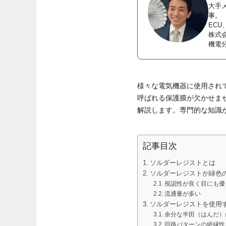
大手
事。
EC
株式
機電
様々な電気機器に使用され
呼ばれる保護膜が欠かせま
解説します。専門的な知識
記事目次
ソルダーレジストとは
ソルダーレジストが緑色
視認性が良く目にも優
流通量が多い
ソルダーレジストを使用
余分な半田（はんだ）
回路パターンの絶縁性