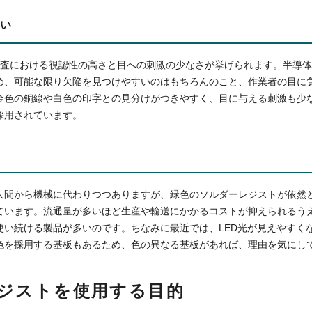
い
検査における視認性の高さと目への刺激の少なさが挙げられます。半導
め、可能な限り欠陥を見つけやすいのはもちろんのこと、作業者の目に
金色の銅線や白色の印字との見分けがつきやすく、目に与える刺激も少
採用されています。
人間から機械に代わりつつありますが、緑色のソルダーレジストが依然
ています。流通量が多いほど生産や輸送にかかるコストが抑えられるう
使い続ける製品が多いのです。ちなみに最近では、LED光が見えやすく
色を採用する基板もあるため、色の異なる基板があれば、理由を気にし
ジストを使用する目的