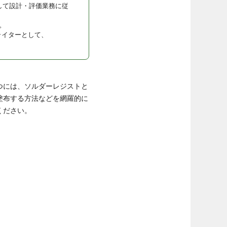
して設計・評価業務に従
。
ライターとして、
つには、ソルダーレジストと
塗布する方法などを網羅的に
ください。