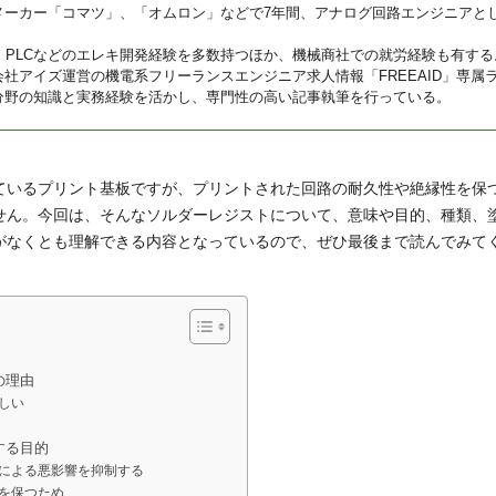
メーカー「コマツ」、「オムロン」などで7年間、アナログ回路エンジニアと
U、PLCなどのエレキ開発経験を多数持つほか、機械商社での就労経験も有する
会社アイズ運営の機電系フリーランスエンジニア求人情報「FREEAID」専属
分野の知識と実務経験を活かし、専門性の高い記事執筆を行っている。
ているプリント基板ですが、プリントされた回路の耐久性や絶縁性を保
せん。今回は、そんなソルダーレジストについて、意味や目的、種類、
がなくとも理解できる内容となっているので、ぜひ最後まで読んでみて
の理由
しい
する目的
による悪影響を抑制する
を保つため