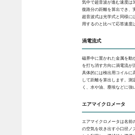
気中で超音波が進む速度は3
復路分の距離を算出でき、
超音波式は光学式と同様に
用するのと比べて応答速度
渦電流式
磁界中に置かれた金属を動
を打ち消す方向に渦電流が
具体的には検出用コイルに
して距離を算出します。測
く、水や油、塵埃などに強
エアマイクロメータ
エアマイクロメータは名前
の空気を吹き出す小口径ノ