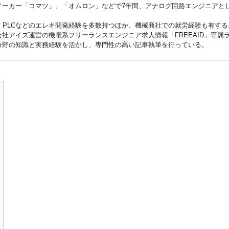
メーカー「コマツ」、「オムロン」などで7年間、アナログ回路エンジニアと
U、PLCなどのエレキ開発経験を多数持つほか、機械商社での就労経験も有する
会社アイズ運営の機電系フリーランスエンジニア求人情報「FREEAID」専属
分野の知識と実務経験を活かし、専門性の高い記事執筆を行っている。