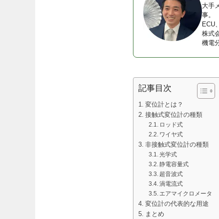
大手
事。
EC
株式
機電
記事目次
変位計とは？
接触式変位計の種類
ロッド式
ワイヤ式
非接触式変位計の種類
光学式
静電容量式
超音波式
渦電流式
エアマイクロメータ
変位計の代表的な用途
まとめ