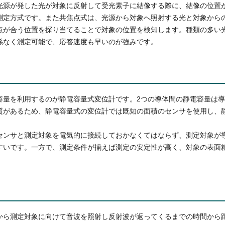
光源が発した光が対象に反射して受光素子に結像する際に、結像の位置
測定方式です。また共焦点式は、光源から対象へ照射する光と対象から
点が合う位置を探り当てることで対象の位置を検知します。種類の多い
係なく測定可能で、応答速度も早いのが強みです。
容量を利用するのが静電容量式変位計です。2つの導体間の静電容量は
質があるため、静電容量式の変位計では既知の面積のセンサを使用し、
。
センサと測定対象を電気的に接続しておかなくてはならず、測定対象が
すいです。一方で、測定条件が揃えば測定の安定性が高く、対象の表面
から測定対象に向けて音波を照射し反射波が返ってくるまでの時間から