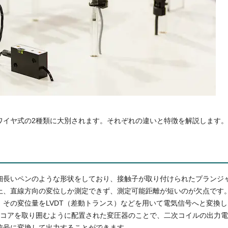
ワイヤ式の2種類に大別されます。それぞれの違いと特徴を解説します。
細長いペンのような形状をしており、接触子が取り付けられたプランジ
上、直線方向の変位しか測定できず、測定可能距離が短いのが欠点です
その変位量をLVDT（差動トランス）などを用いて電気信号へと変換しま
がコアを取り囲むように配置された変圧器のことで、二次コイルの出力
信号に変換して出力することができます。