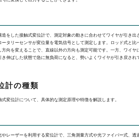
構造をした接触式変位計で、測定対象の動きに合わせてワイヤが引き出
ロータリーセンサが変位量を電気信号として測定します。ロッド式と比
し方向を変えることで、直線以外の方向も測定可能です。一方、ワイヤ
引き伸ばした状態で急に無負荷になると、勢いよくワイヤが引き戻され
位計の種類
触式変位計について、具体的な測定原理や特徴を解説します。
光やレーザーを利用する変位計で、三角測量方式や光ファイバー式、透