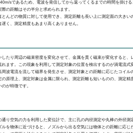
40m/sであるため、電波を発信してから返ってくるまでの時間を掛け
実際の距離はその半分と求められます。
ほとんどの物質に対して使用でき、測定距離も長い上に測定面の大きい
は遅く、測定精度もあまり高くありません。
かしたり周辺の磁束密度を変化させて、金属を貫く磁束が変化すると、
流れます。この現象を利用して測定対象の位置を検出するのが渦電流式
高周波電流を流して磁界を発生させ、測定対象との距離に応じたコイル
定の原理上、測定対象は金属に限られ、測定距離も短いものの、測定精
いのが特徴です。
の通り空気の力を利用した変位計で、主に孔の内径測定や丸棒の外径測
ズルを物体に近づけると、ノズルから出る空気には物体との距離に応じ