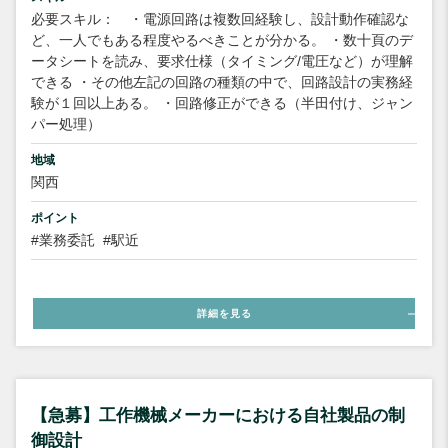
必要スキル： ・電源回路は複数回経験し、設計動作確認な
ど、一人でもある程度やるべきことが分かる。 ・数十頁のデ
ータシートを読み、要求仕様（タイミング/電圧など）が理解
できる ・その他左記の回路の種類の中で、回路設計の実務経
験が１回以上ある。 ・回路修正ができる（半田付け、ジャン
パー処理）
地域
関西
ポイント
#業務委託
#駅近
詳細を見る
【急募】工作機械メーカーにおける自社製品の制
御設計