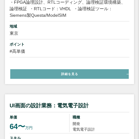
・FPGA論理設計、RTLコーディング、論理検証環境構築、
論理検証
・RTLコード：VHDL
・論理検証ツール：
Siemens製Questa/ModelSIM
地域
東京
ポイント
#高単価
詳細を見る
UI画面の設計業務：電気電子設計
単価
職種
開発
64〜
万円
電気電子設計
スキル