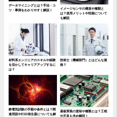
データマイニングとは？手法・コ
イメージセンサの構造や種類と
ツ・事例をわかりやすく解説！
は？使用メリットや性能について
も解説
材料系エンジニアのスキルや経験
技術士（機械部門）とはどんな資
を活かしてキャリアアップするに
格？
は？
静電気試験の手順や条件とは？関
基板実装の意味や種類とは？工程
連用語やESD発生器についても解
や不良も含め解説！