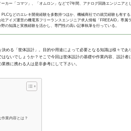
メーカー「コマツ」、「オムロン」などで7年間、アナログ回路エンジニアと
U、PLCなどのエレキ開発経験を多数持つほか、機械商社での就労経験も有する
会社アイズ運営の機電系フリーランスエンジニア求人情報「FREEAID」専属
分野の知識と実務経験を活かし、専門性の高い記事執筆を行っている。
を決める「筐体設計」。目的や用途によって必要となる知識は様々であ
ではないでしょうか？そこで今回は筐体設計の基礎や作業内容、設計者
の業務に携わる人は是非参考にして下さい。
な作業内容とは？