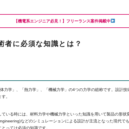
【機電系エンジニア必見！】フリーランス案件掲載中
術者に必須な知識とは？
流体力学」、「熱力学」、「機械力学」の4つの力学の総称です。設計技
ます。
している時には、材料力学や機械力学といった知識を用いて製品の形状
Aided Engineering)などのシミュレーションによる設計が主流となった
にとっては必須の知識です。