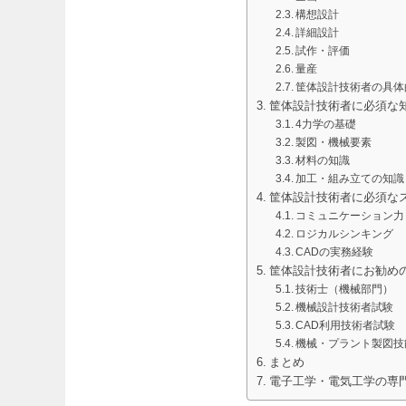
構想設計
詳細設計
試作・評価
量産
筐体設計技術者の具体
筐体設計技術者に必須な
4力学の基礎
製図・機械要素
材料の知識
加工・組み立ての知識
筐体設計技術者に必須な
コミュニケーション力
ロジカルシンキング
CADの実務経験
筐体設計技術者にお勧め
技術士（機械部門）
機械設計技術者試験
CAD利用技術者試験
機械・プラント製図技
まとめ
電子工学・電気工学の専