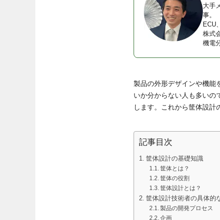
大手
事。
EC
株式
機電
製品の外形デザインや機能
いか分からない人も多いの
します。これから筐体設計
記事目次
筐体設計の基礎知識
筐体とは？
筐体の役割
筐体設計とは？
筐体設計技術者の具体的
製品の開発プロセス
企画