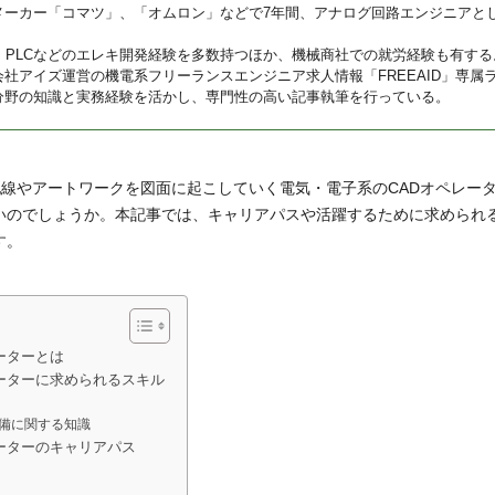
メーカー「コマツ」、「オムロン」などで7年間、アナログ回路エンジニアと
U、PLCなどのエレキ開発経験を多数持つほか、機械商社での就労経験も有する
会社アイズ運営の機電系フリーランスエンジニア求人情報「FREEAID」専属
分野の知識と実務経験を活かし、専門性の高い記事執筆を行っている。
気配線やアートワークを図面に起こしていく電気・電子系のCADオペレー
いのでしょうか。本記事では、キャリアパスや活躍するために求められ
す。
ーターとは
ーターに求められるスキル
備に関する知識
ーターのキャリアパス