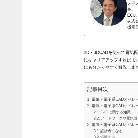
大手
事。
EC
株式
機電
2D・3DCADを使って電
にキャリアアップすればよ
にも分かりやすく解説しま
記事目次
電気・電子系CADオペレ
電気・電子系CADオペレ
CADに関する知識
アートワークや電気設
電気・電子系CADオペレ
設計者になる
転職する