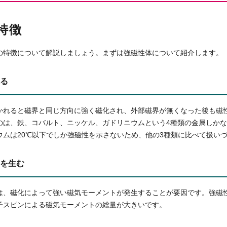
特徴
の特徴について解説しましょう。まずは強磁性体について紹介します。
る
かれると磁界と同じ方向に強く磁化され、外部磁界が無くなった後も磁
のは、鉄、コバルト、ニッケル、ガドリニウムという4種類の金属しか
ウムは20℃以下でしか強磁性を示さないため、他の3種類に比べて扱い
を生む
は、磁化によって強い磁気モーメントが発生することが要因です。強磁
子スピンによる磁気モーメントの総量が大きいです。