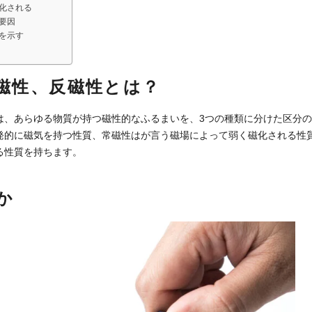
化される
要因
を示す
磁性、反磁性とは？
は、あらゆる物質が持つ磁性的なふるまいを、3つの種類に分けた区分
発的に磁気を持つ性質、常磁性はが言う磁場によって弱く磁化される性
る性質を持ちます。
か