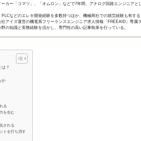
メーカー「コマツ」、「オムロン」などで7年間、アナログ回路エンジニアと
U、PLCなどのエレキ開発経験を多数持つほか、機械商社での就労経験も有する
会社アイズ運営の機電系フリーランスエンジニア求人情報「FREEAID」専属
分野の知識と実務経験を活かし、専門性の高い記事執筆を行っている。
とは？
るか
れる
力を生む
化される
ントを打ち消す