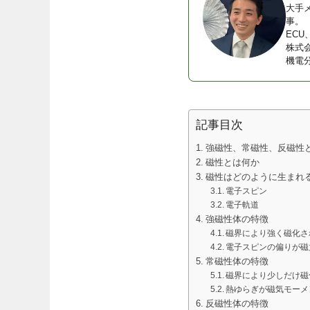
大手
事。
EC
株式
機電
記事目次
強磁性、常磁性、反磁性
磁性とは何か
磁性はどのように生まれ
電子スピン
電子軌道
強磁性体の特徴
磁界により強く磁化さ
電子スピンの偏りが磁
常磁性体の特徴
磁界により少しだけ磁
熱ゆらぎが磁気モーメ
反磁性体の特徴