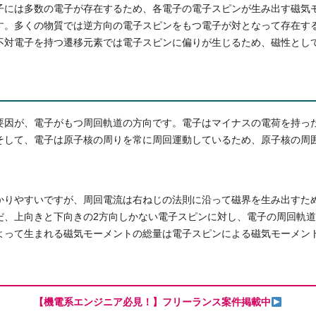
子には多数の電子が存在するため、各電子の電子スピンが生み出す磁気
す。多くの物質では逆方向の電子スピンをもつ電子が対となって存在す
不対電子を持つ遷移元素では電子スピンに偏りが生じるため、磁性とし
要因が、電子がもつ周回軌道の方向です。電子はマイナスの電荷を持っ
そして、電子は原子核の周りを常に周回運動しているため、原子核の周
かりやすいですが、周回電流は右ねじの法則に沿って磁界を生み出すた
だ、上向きと下向きの2方向しかない電子スピンに対し、電子の周回軌
よって生まれる磁気モーメントの総量は電子スピンによる磁気モーメン
【機電系エンジニア必見！】フリーランス案件掲載中