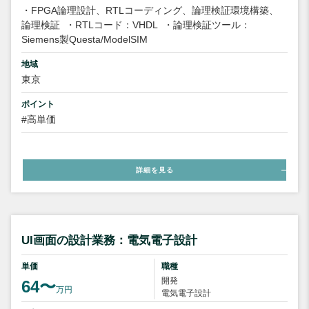
・FPGA論理設計、RTLコーディング、論理検証環境構築、
論理検証
・RTLコード：VHDL
・論理検証ツール：
Siemens製Questa/ModelSIM
地域
東京
ポイント
#高単価
詳細を見る
UI画面の設計業務：電気電子設計
単価
職種
開発
64〜
万円
電気電子設計