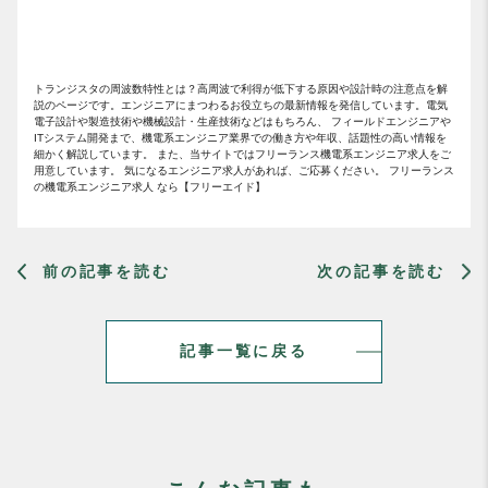
トランジスタの周波数特性とは？高周波で利得が低下する原因や設計時の注意点を解
説のページです。エンジニアにまつわるお役立ちの最新情報を発信しています。電気
電子設計や製造技術や機械設計・生産技術などはもちろん、 フィールドエンジニアや
ITシステム開発まで、機電系エンジニア業界での働き方や年収、話題性の高い情報を
細かく解説しています。 また、当サイトではフリーランス機電系エンジニア求人をご
用意しています。 気になるエンジニア求人があれば、ご応募ください。 フリーランス
の機電系エンジニア求人 なら【フリーエイド】
前の記事を読む
次の記事を読む
記事一覧に戻る