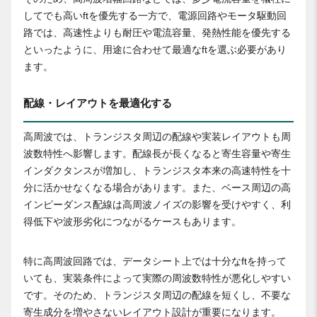
してでも高いftを優先する一方で、電源回路やモータ駆動回
路では、高速性よりも耐圧や電流容量、発熱性能を優先する
といったように、用途に合わせて最適なftを選ぶ必要があり
ます。
配線・レイアウトを最適化する
高周波では、トランジスタ周辺の配線や実装レイアウトも周
波数特性へ影響します。配線長が長くなると寄生容量や寄生
インダクタンスが増加し、トランジスタ本来の高速特性を十
分に活かせなくなる場合があります。また、ベース周辺の高
インピーダンス配線は高周波ノイズの影響を受けやすく、利
得低下や波形劣化につながるケースもあります。
特に高周波回路では、データシート上では十分なftを持って
いても、実装条件によって実際の周波数特性が悪化しやすい
です。そのため、トランジスタ周辺の配線を短くし、不要な
寄生成分を増やさないレイアウト設計が重要になります。