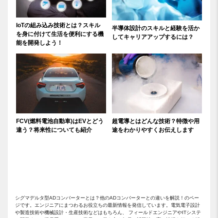
IoTの組み込み技術とは？スキル
半導体設計のスキルと経験を活か
を身に付けて生活を便利にする機
してキャリアアップするには？
能を開発しよう！
FCV(燃料電池自動車)はEVとどう
超電導とはどんな技術？特徴や用
違う？将来性についても紹介
途をわかりやすくお伝えします
シグマデルタ型ADコンバーターとは？他のADコンバーターとの違いを解説！のペー
ジです。エンジニアにまつわるお役立ちの最新情報を発信しています。電気電子設計
や製造技術や機械設計・生産技術などはもちろん、 フィールドエンジニアやITシステ