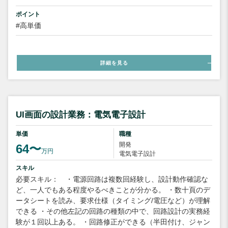
ポイント
#高単価
詳細を見る
UI画面の設計業務：電気電子設計
単価
職種
開発
64〜
万円
電気電子設計
スキル
必要スキル： ・電源回路は複数回経験し、設計動作確認な
ど、一人でもある程度やるべきことが分かる。 ・数十頁のデ
ータシートを読み、要求仕様（タイミング/電圧など）が理解
できる ・その他左記の回路の種類の中で、回路設計の実務経
験が１回以上ある。 ・回路修正ができる（半田付け、ジャン