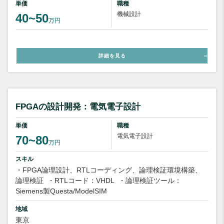
単価
職種
機械設計
40~50
万円
詳細を見る
FPGAの設計開発：電気電子設計
単価
職種
電気電子設計
70~80
万円
スキル
・FPGA論理設計、RTLコーディング、論理検証環境構築、
論理検証
・RTLコード：VHDL
・論理検証ツール：
Siemens製Questa/ModelSIM
地域
東京