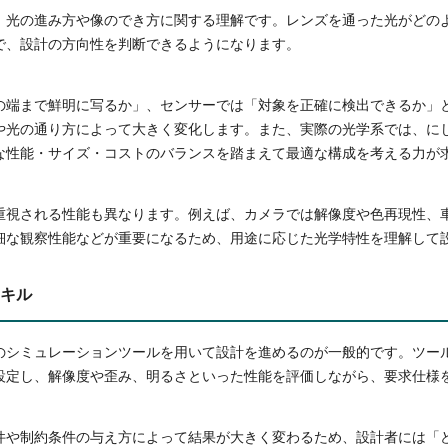
、光の進み方や像のでき方に関する理解です。レンズを通った光がどの
で、設計の方向性を判断できるようになります。
の端まで鮮明に写るか」、センサーでは「対象を正確に検出できるか」
や光の通り方によって大きく変化します。また、実際の光学系では、に
な性能・サイズ・コストのバランスを踏まえて最適な構成を考える力が
重視される性能も異なります。例えば、カメラでは解像度や色再現性、
細な観察性能などが重要になるため、用途に応じた光学特性を理解して
キル
のシミュレーションツールを用いて設計を進めるのが一般的です。ツー
設定し、解像度や歪み、明るさといった性能を評価しながら、要求仕様
件や制約条件の与え方によって結果が大きく変わるため、設計者には「