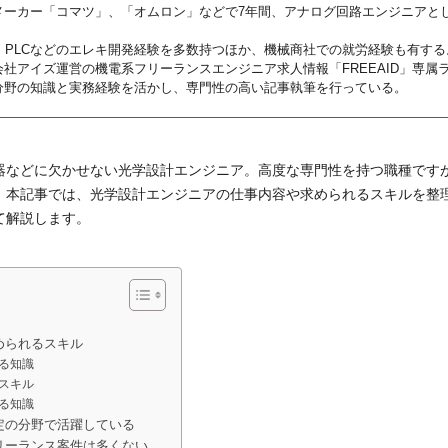
メーカー「コマツ」、「オムロン」などで7年間、アナログ回路エンジニアと
U、PLCなどのエレキ開発経験を多数持つほか、機械商社での就労経験も有する
会社アイズ運営の機電系フリーランスエンジニア求人情報「FREEAID」専属
分野の知識と実務経験を活かし、専門性の高い記事執筆を行っている。
器などに欠かせない光学設計エンジニア。高度な専門性を持つ職種です
。本記事では、光学設計エンジニアの仕事内容や求められるスキルを整
て解説します。
められるスキル
る知識
スキル
る知識
定の分野で活躍している
リーランス案件は多くない