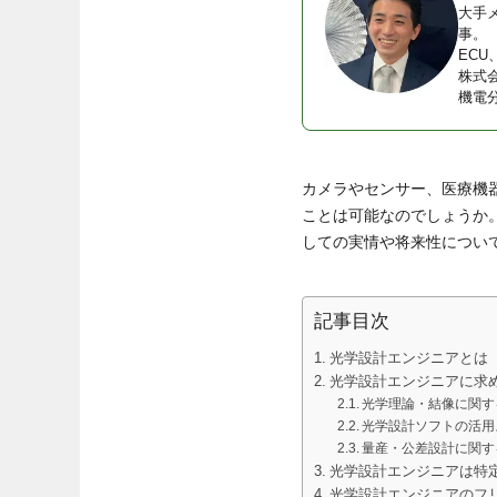
大手
事。
EC
株式
機電
カメラやセンサー、医療機
ことは可能なのでしょうか
しての実情や将来性につい
記事目次
光学設計エンジニアとは
光学設計エンジニアに求
光学理論・結像に関す
光学設計ソフトの活用
量産・公差設計に関す
光学設計エンジニアは特
光学設計エンジニアのフ