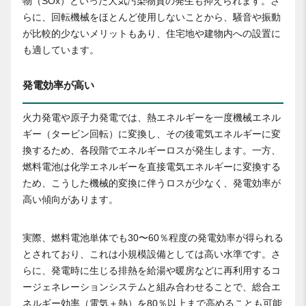
物（SOx）といった大気汚染物質の発生も抑えられます。さ
らに、回転機械をほとんど使用しないことから、騒音や振動
が比較的少ないメリットもあり、住宅地や建物内への設置に
も適しています。
発電効率が高い
火力発電や原子力発電では、熱エネルギーを一度機械エネル
ギー（タービン回転）に変換し、その後電気エネルギーに変
換するため、各段階でエネルギーロスが発生します。一方、
燃料電池は化学エネルギーを直接電気エネルギーに変換する
ため、こうした機械的変換に伴うロスが少なく、発電効率が
高い傾向があります。
実際、燃料電池単体でも30〜60％程度の発電効率が得られる
とされており、これは小規模設備としては高い水準です。さ
らに、発電時に生じる排熱を給湯や暖房などに再利用するコ
ージェネレーションシステムと組み合わせることで、総合エ
ネルギー効率（電気＋熱）を80％以上まで高めることも可能