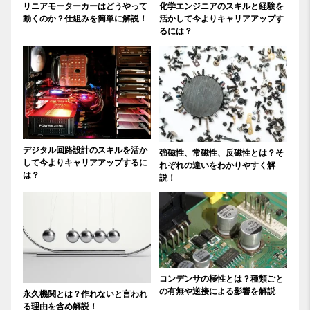
リニアモーターカーはどうやって
化学エンジニアのスキルと経験を
動くのか？仕組みを簡単に解説！
活かして今よりキャリアアップす
るには？
デジタル回路設計のスキルを活か
強磁性、常磁性、反磁性とは？そ
して今よりキャリアアップするに
れぞれの違いをわかりやすく解
は？
説！
コンデンサの極性とは？種類ごと
の有無や逆接による影響を解説
永久機関とは？作れないと言われ
る理由を含め解説！