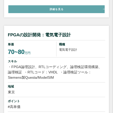
詳細を見る
FPGAの設計開発：電気電子設計
単価
職種
電気電子設計
70~80
万円
スキル
・FPGA論理設計、RTLコーディング、論理検証環境構築、
論理検証
・RTLコード：VHDL
・論理検証ツール：
Siemens製Questa/ModelSIM
地域
東京
ポイント
#高単価