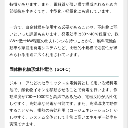
特徴があります。また、電解質が薄い膜で構成されるため内
部抵抗を小さくでき、小型化・軽量化にも適しています。
一方で、白金触媒を使用する必要があることや、不純物に弱
いといった課題もあります。発電効率は30〜40％程度で、数
kW〜数十kW程度の出力レンジを持つことから、燃料電池自
動車や家庭用発電システムなど、比較的小規模で応答性が求
められる用途に広く利用されています。
固体酸化物形燃料電池（SOFC）
ジルコニアなどのセラミックスを電解質として用いる燃料電
池で、酸化物イオンを移動させることで発電を行います。作
動温度が700〜1000℃と高温であるため、電極反応が活性化
しやすく、高効率な発電が可能です。また、高温環境で動作
することから、排熱の有効利用（コージェネレーション）が
しやすく、システム全体として非常に高いエネルギー効率を
実現できます。