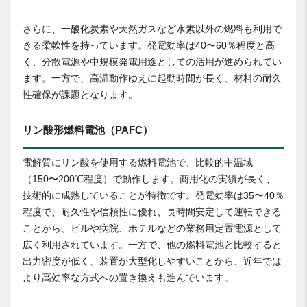
さらに、一酸化炭素や天然ガスなど水素以外の燃料も利用で
きる柔軟性を持っています。発電効率は40〜60％程度と高
く、分散電源や中規模発電用途としての活用が進められてい
ます。一方で、高温動作ゆえに起動時間が長く、材料の耐久
性確保が課題となります。
リン酸形燃料電池（PAFC）
電解質にリン酸を使用する燃料電池で、比較的中温域
（150〜200℃程度）で動作します。商用化の実績が長く、
技術的に成熟していることが特徴です。発電効率は35〜40％
程度で、耐久性や信頼性に優れ、長時間安定して運転できる
ことから、ビルや病院、ホテルなどの業務用定置電源として
広く利用されています。一方で、他の燃料電池と比較すると
出力密度が低く、装置が大型化しやすいことから、近年では
より高効率な方式への置き換えも進んでいます。