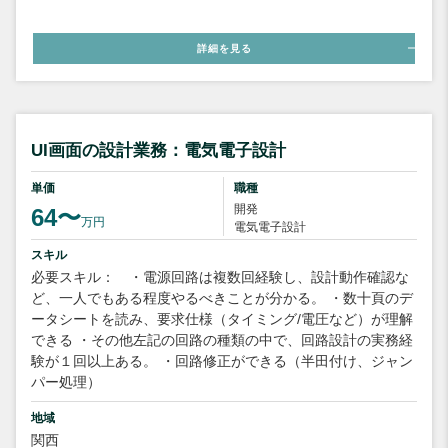
詳細を見る
UI画面の設計業務：電気電子設計
単価
職種
開発
64〜
万円
電気電子設計
スキル
必要スキル： ・電源回路は複数回経験し、設計動作確認な
ど、一人でもある程度やるべきことが分かる。 ・数十頁のデ
ータシートを読み、要求仕様（タイミング/電圧など）が理解
できる ・その他左記の回路の種類の中で、回路設計の実務経
験が１回以上ある。 ・回路修正ができる（半田付け、ジャン
パー処理）
地域
関西