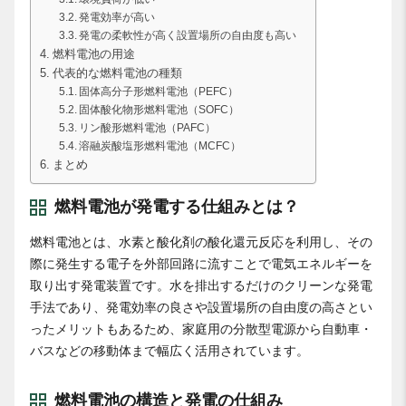
発電効率が高い
発電の柔軟性が高く設置場所の自由度も高い
燃料電池の用途
代表的な燃料電池の種類
固体高分子形燃料電池（PEFC）
固体酸化物形燃料電池（SOFC）
リン酸形燃料電池（PAFC）
溶融炭酸塩形燃料電池（MCFC）
まとめ
燃料電池が発電する仕組みとは？
燃料電池とは、水素と酸化剤の酸化還元反応を利用し、その
際に発生する電子を外部回路に流すことで電気エネルギーを
取り出す発電装置です。水を排出するだけのクリーンな発電
手法であり、発電効率の良さや設置場所の自由度の高さとい
ったメリットもあるため、家庭用の分散型電源から自動車・
バスなどの移動体まで幅広く活用されています。
燃料電池の構造と発電の仕組み