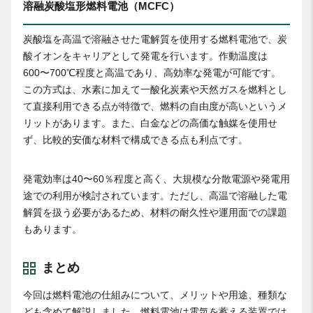
溶融炭酸塩形燃料電池（MCFC）
炭酸塩を高温で溶融させた電解質を使用する燃料電池で、炭
酸イオンをキャリアとして発電を行います。作動温度は
600〜700℃程度と高温であり、高効率な発電が可能です。
この方式は、水素に加えて一酸化炭素や天然ガスを燃料とし
て直接利用できる点が特徴で、燃料の自由度が高いというメ
リットがあります。また、白金などの高価な触媒を使用せ
ず、比較的安価な材料で構成できる点も利点です。
発電効率は40〜60％程度と高く、大規模な分散電源や発電用
途での利用が検討されています。ただし、高温で溶融した電
解質を扱う必要があるため、材料の耐久性や運用面での課題
もあります。
まとめ
今回は燃料電池の仕組みについて、メリットや用途、種類な
ども含めて解説しました。燃料電池は電気を蓄える装置では