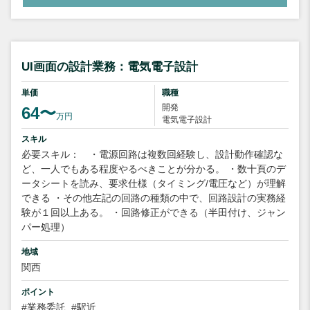
UI画面の設計業務：電気電子設計
単価
職種
開発
64〜
万円
電気電子設計
スキル
必要スキル： ・電源回路は複数回経験し、設計動作確認な
ど、一人でもある程度やるべきことが分かる。 ・数十頁のデ
ータシートを読み、要求仕様（タイミング/電圧など）が理解
できる ・その他左記の回路の種類の中で、回路設計の実務経
験が１回以上ある。 ・回路修正ができる（半田付け、ジャン
パー処理）
地域
関西
ポイント
#業務委託
#駅近