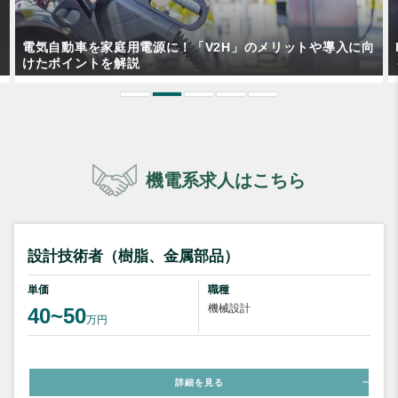
向
RTK測位の原理や種類とは？代表的な用途やGPSとの違い
も解説！
機電系求人はこちら
設計技術者（樹脂、金属部品）
単価
職種
機械設計
40~50
万円
詳細を見る