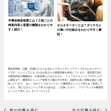
半導体検査装置とは？工程ごとの
検査内容と装置の種類をわかりや
オルタネーターとは？ダイナモと
すく紹介！
の違いや仕組みをわかりやすく解
説！
電気系実験・試験・評価のスキルを活かして今よりキャリアアップするには？のペー
ジです。エンジニアにまつわるお役立ちの最新情報を発信しています。電気電子設計
や製造技術や機械設計・生産技術などはもちろん、 フィールドエンジニアやITシステ
ム開発まで、機電系エンジニア業界での働き方や年収、話題性の高い情報を細かく解
説しています。 また、当サイトではフリーランス機電系エンジニア求人をご用意して
います。 気になるエンジニア求人があれば、ご応募ください。 フリーランスの機電系
エンジニア求人 なら【フリーエイド】
前の記事を読む
次の記事を読む