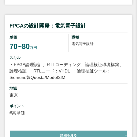
FPGAの設計開発：電気電子設計
単価
職種
電気電子設計
70~80
万円
スキル
・FPGA論理設計、RTLコーディング、論理検証環境構築、
論理検証
・RTLコード：VHDL
・論理検証ツール：
Siemens製Questa/ModelSIM
地域
東京
ポイント
#高単価
詳細を見る