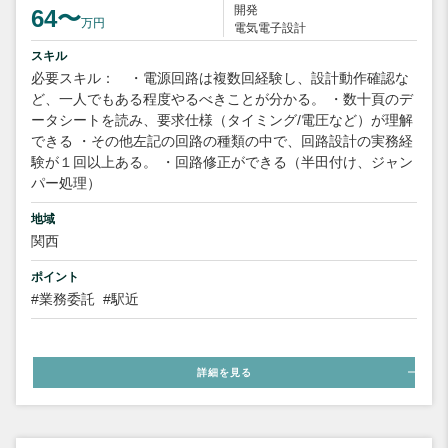
開発
64〜
万円
電気電子設計
スキル
必要スキル： ・電源回路は複数回経験し、設計動作確認な
ど、一人でもある程度やるべきことが分かる。 ・数十頁のデ
ータシートを読み、要求仕様（タイミング/電圧など）が理解
できる ・その他左記の回路の種類の中で、回路設計の実務経
験が１回以上ある。 ・回路修正ができる（半田付け、ジャン
パー処理）
地域
関西
ポイント
#業務委託
#駅近
詳細を見る