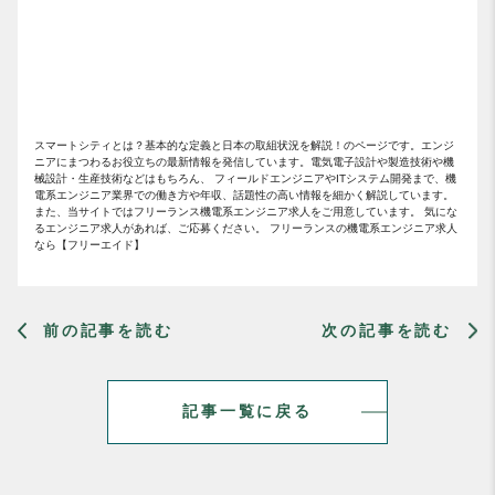
スマートシティとは？基本的な定義と日本の取組状況を解説！のページです。エンジ
ニアにまつわるお役立ちの最新情報を発信しています。電気電子設計や製造技術や機
械設計・生産技術などはもちろん、 フィールドエンジニアやITシステム開発まで、機
電系エンジニア業界での働き方や年収、話題性の高い情報を細かく解説しています。
また、当サイトではフリーランス機電系エンジニア求人をご用意しています。 気にな
るエンジニア求人があれば、ご応募ください。 フリーランスの機電系エンジニア求人
なら【フリーエイド】
前の記事を読む
次の記事を読む
記事一覧に戻る