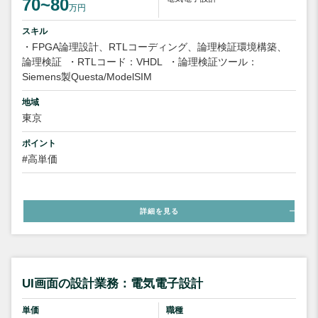
70~80
万円
スキル
・FPGA論理設計、RTLコーディング、論理検証環境構築、
論理検証
・RTLコード：VHDL
・論理検証ツール：
Siemens製Questa/ModelSIM
地域
東京
ポイント
#高単価
詳細を見る
UI画面の設計業務：電気電子設計
単価
職種