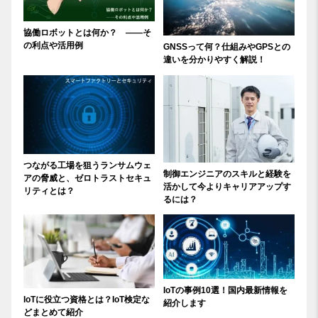
協働ロボットとは何か？ ――そ
の利点や活用例
GNSSって何？仕組みやGPSとの
違いを分かりやすく解説！
つながる工場を狙うランサムウェ
制御エンジニアのスキルと経験を
アの脅威と、ゼロトラストセキュ
活かして今よりキャリアアップす
リティとは？
るには？
IoTの事例10選！国内最新情報を
IoTに役立つ資格とは？IoT検定な
紹介します
どまとめて紹介