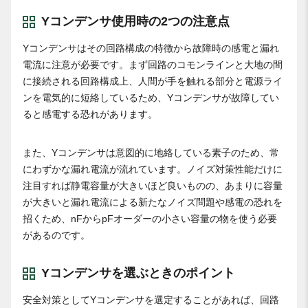
Yコンデンサ使用時の2つの注意点
Yコンデンサはその回路構成の特徴から故障時の感電と漏れ
電流に注意が必要です。まず回路のコモンラインと大地の間
に接続される回路構成上、人間が手を触れる部分と電源ライ
ンを電気的に短絡しているため、Yコンデンサが故障してい
ると感電する恐れがあります。
また、Yコンデンサは意図的に地絡している素子のため、常
にわずかな漏れ電流が流れています。ノイズ対策性能だけに
注目すれば静電容量が大きいほど良いものの、あまりに容量
が大きいと漏れ電流による新たなノイズ問題や感電の恐れを
招くため、nFからpFオーダーの小さい容量の物を使う必要
があるのです。
Yコンデンサを選ぶときのポイント
安全対策としてYコンデンサを選定することがあれば、回路