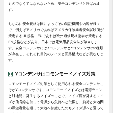
ものでなくてはならないため、安全コンデンサと呼ばれま
す。
ちなみに安全規格は国によってその認証機関や内容が様々
で、例えばアメリカであればアメリカ保険業者安全試験所が
策定するUL規格、EUであれば欧州通信規格協会が策定する
EN規格などがあり、日本では電気用品安全法が該当しま
す。安全コンデンサにはXコンデンサとYコンデンサの2種類
が存在し、それぞれ目的のノイズと回路構成などが異なりま
す。
Yコンデンサはコモンモードノイズ対策
コモンモードノイズ対策として使用される安全コンデンサこ
そがYコンデンサです。コモンモードノイズとは電源ライン
と対地間に発生するノイズのことで、ノイズ源が発するノイ
ズが信号線を伝って電源から負荷へと伝搬し、負荷と大地間
の浮遊容量を通って大地へ伝搬したのちノイズ源へと還って