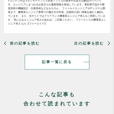
Yコンデンサはコモンモードノイズ対策？ノイズの基本や注意点も解説のページで
す。エンジニアにまつわるお役立ちの最新情報を発信しています。電気電子設計や製
造技術や機械設計・生産技術などはもちろん、 フィールドエンジニアやITシステム開
発まで、機電系エンジニア業界での働き方や年収、話題性の高い情報を細かく解説し
ています。 また、当サイトではフリーランス機電系エンジニア求人をご用意していま
す。 気になるエンジニア求人があれば、ご応募ください。 フリーランスの機電系エン
ジニア求人 なら【フリーエイド】
前の記事を読む
次の記事を読む
記事一覧に戻る
こんな記事も
合わせて読まれています