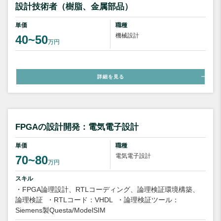
設計技術者（樹脂、金属部品）
単価
職種
機械設計
40~50
万円
詳細を見る
FPGAの設計開発：電気電子設計
単価
職種
電気電子設計
70~80
万円
スキル
・FPGA論理設計、RTLコーディング、論理検証環境構築、
論理検証
・RTLコード：VHDL
・論理検証ツール：
Siemens製Questa/ModelSIM