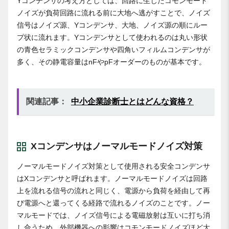
Yコンデンサの考え方としては、回路に生じたコモンモード
ノイズが負荷回路に流れる前に大地へ逃がすことで、ノイズ
信号はノイズ源、Yコンデンサ、大地、ノイズ源の順にルー
プ状に流れます。Yコンデンサとして使われるのは丸い形状
の青色セラミックコンデンサや四角いフィルムコンデンサが
多く、その静電容量はnFやpFオーダーのものが基本です。
関連記事：
中小企業診断士とはどんな資格？
Xコンデンサはノーマルモードノイズ対策
ノーマルモードノイズ対策として使用される安全コンデンサ
はXコンデンサと呼ばれます。ノーマルモードノイズは回路
上を流れる信号の流れと同じく、電源から負荷を経由して再
び電源へと還ってくる経路で流れるノイズのことです。ノー
マルモードでは、ノイズ信号による電磁放射は互いに打ち消
し合うため、外部機器への影響はコモンモードノイズほど大