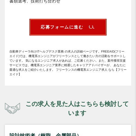
書類選考、技術打ち合わせ
応募フォームに進む
自動車ディーラ向けITヘルプデスク業務 の求人の詳細ページです。FREEAID(フリー
エイド)では、機電系エンジニアがフリーランスとして働きたい方の活動をサポートし
ています。 気になるエンジニア求人があれば、ご応募ください。また、案件獲得支援
サービスでは、機電系エンジニア業界に精通したキャリアアドバイザーが、 あなたに
最適な求人をご紹介いたします。 フリーランスの機電系エンジニア求人 なら【フリー
エイド】
この求人を見た人はこちらも検討して
います
設計技術者（樹脂、金属部品）