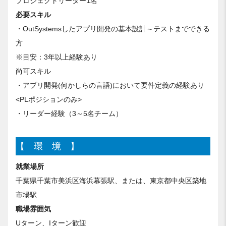
プロジェクトリーダー1名
必要スキル
・OutSystemsしたアプリ開発の基本設計～テストまでできる
方
※目安：3年以上経験あり
尚可スキル
・アプリ開発(何かしらの言語)において要件定義の経験あり
<PLポジションのみ>
・リーダー経験（3～5名チーム）
【 環 境 】
就業場所
千葉県千葉市美浜区海浜幕張駅、または、東京都中央区築地
市場駅
職場雰囲気
Uターン、Iターン歓迎