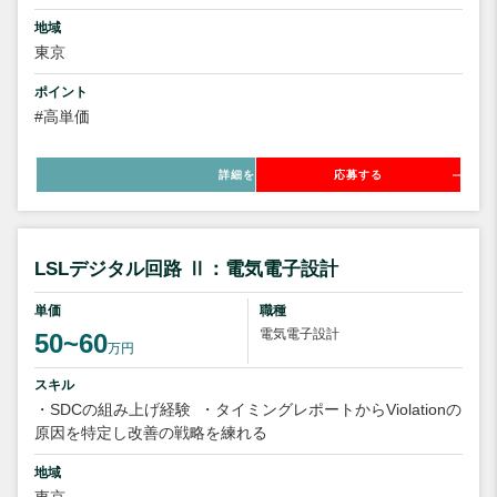
地域
東京
ポイント
#高単価
詳細を見る
応募する
LSLデジタル回路 Ⅱ：電気電子設計
単価
職種
電気電子設計
50~60
万円
スキル
・SDCの組み上げ経験
・タイミングレポートからViolationの
原因を特定し改善の戦略を練れる
地域