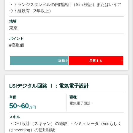
・トランジスタレベルの回路設計（Sim.検証）またはレイア
ウト経験有（3年以上）
地域
東京
ポイント
#高単価
詳細を見る
応募する
LSIデジタル回路 Ⅰ：電気電子設計
単価
職種
電気電子設計
50~60
万円
スキル
・DFT設計（スキャン）の経験
・シミュレータ（vcsもしく
はncverilog）の使用経験