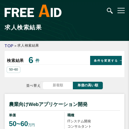
求人検索結果
TOP
求人検索結果
>
6
検索結果
件
条件を変更する
50~60
新着順
単価の高い順
並べ替え
農業向けWebアプリケーション開発
単価
職種
ITシステム開発
50~60
万円
コンサルタント