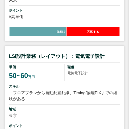
東京
ポイント
#高単価
詳細を見る
応募する
LSI設計業務（レイアウト）：電気電子設計
単価
職種
電気電子設計
50~60
万円
スキル
・フロアプランから自動配置配線、Timing/物理FIXまでの経
験がある
地域
東京
ポイント