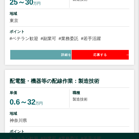
25～30
万円
地域
東京
ポイント
#ベテラン歓迎
#副業可
#業務委託
#若手活躍
詳細を見る
応募する
配電盤・機器等の配線作業：製造技術
単価
職種
製造技術
0.6～32
万円
地域
神奈川県
ポイント
#ベテラン歓迎
#副業可
#業務委託
#若手活躍