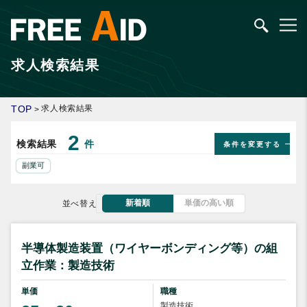
求人検索結果
TOP
求人検索結果
>
2
検索結果
件
条件を変更する
副業可
新着順
単価の高い順
並べ替え
半導体製造装置（ワイヤーボンディング等）の組
立作業：製造技術
単価
職種
製造技術